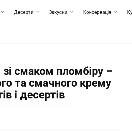
Десерти
Закуски
Консервація
Ку
 зі смаком пломбіру –
ого та смачного крему
ів і десертів