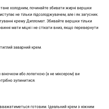
і стане холодним, починайте збивати жирні вершки
тупає не тільки підсолоджувачем, але і як загусник.
туванні крему Дипломат. Збивайте вершки тільки
винні мати міцні і не стікати вниз, якщо перевернути
тиглий заварний крем.
 віночком або лопаткою (а не міксером) ви
отрібно зупинитися.
н вважатиметься готовим. Ідеальний крем з ніжним