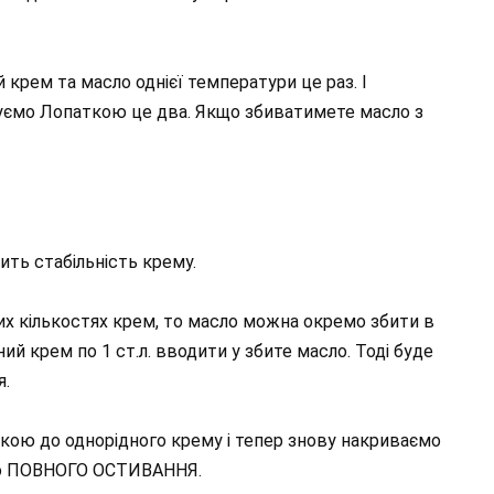
крем та масло однієї температури це раз. І
уємо Лопаткою це два. Якщо збиватимете масло з
ить стабільність крему.
ших кількостях крем, то масло можна окремо збити в
ий крем по 1 ст.л. вводити у збите масло. Тоді буде
я.
ткою до однорідного крему і тепер знову накриваємо
 до ПОВНОГО ОСТИВАННЯ.