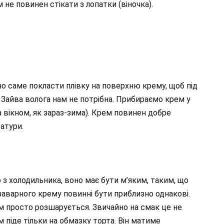
 не повинен стікати з лопатки (віночка).
но саме покласти плівку на поверхню крему, щоб під
 Зайва волога нам не потрібна. Прибираємо крем у
а вікном, як зараз-зима). Крем повинен добре
атури.
з холодильника, воно має бути м’яким, таким, що
аварного крему повинні бути приблизно однакові.
м просто розшарується. Звичайно на смак це не
м піде тільки на обмазку торта. Він матиме