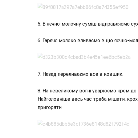
5. В яєчно-молочну суміш відправляємо су
6. Гаряче молоко вливаємо в цю яєчно-мо
7. Назад переливаємо все в ковшик.
8. На невеликому вогні уварюємо крем до з
Найголовніше весь час треба мішати, крох
пригоряти.