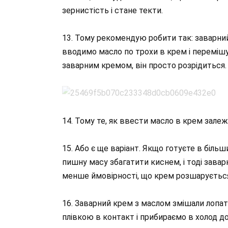
зернистість і стане текти.
13. Тому рекомендую робити так: заварний 
вводимо масло по трохи в крем і переміш
заварним кремом, він просто розрідиться.
14. Тому те, як ввести масло в крем залеж
15. Або є ще варіант. Якщо готуєте в біль
пишну масу збагатити киснем, і тоді заварн
менше ймовірності, що крем розшаруєтьс
16. Заварний крем з маслом змішали лопа
плівкою в контакт і прибираємо в холод