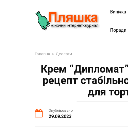
Перейти
до
Випічка
змісту
Поради
Головна
»
Десерти
Крем “Дипломат”
рецепт стабільн
для торт
Опубліковано
29.09.2023