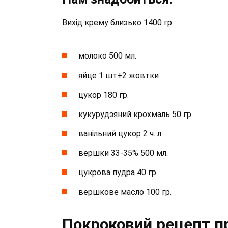
Вихід крему близько 1400 гр.
молоко 500 мл.
яйце 1 шт+2 жовтки
цукор 180 гр.
кукурудзяний крохмаль 50 гр.
ванільний цукор 2 ч. л.
вершки 33-35% 500 мл.
цукрова пудра 40 гр.
вершкове масло 100 гр.
Покроковий рецепт п