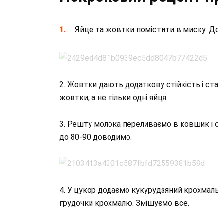
Яйце та жовтки помістити в миску. Дод
2. Жовтки дають додаткову стійкість і ст
жовтки, а не тільки одні яйця.
3. Решту молока переливаємо в ковшик і с
до 80-90 доводимо.
4. У цукор додаємо кукурудзяний крохмаль т
грудочки крохмалю. Змішуємо все.