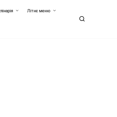
лінарія
Літнє меню