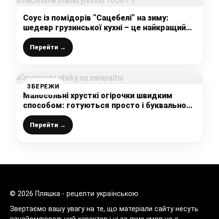
Соус із помідорів “Сацебелі” на зиму:
шедевр грузинської кухні – це найкращий
рецепт соусу, смачніше магазинного
Перейти →
ЗБЕРЕЖИ
Малосольні хрусткі огірочки швидким
способом: готуються просто і буквально
за 12 годин вже можна їсти
Перейти →
© 2026 Пляшка - рецепти українською
Звертаємо вашу увагу на те, що матеріали сайту несуть