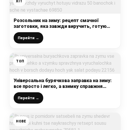
ХІТ
Розсольник на зиму: рецепт смачної
заготовки, яка завжди виручить, готую
відразу 50 баночок і ще не вистачає
Перейти →
ТОП
Універсальна бурячкова заправка на зиму:
все просто і легко, а взимку справжня
“виручалочка”, хоч в борщ додаю, хоч як
салат подаю
Перейти →
НОВЕ