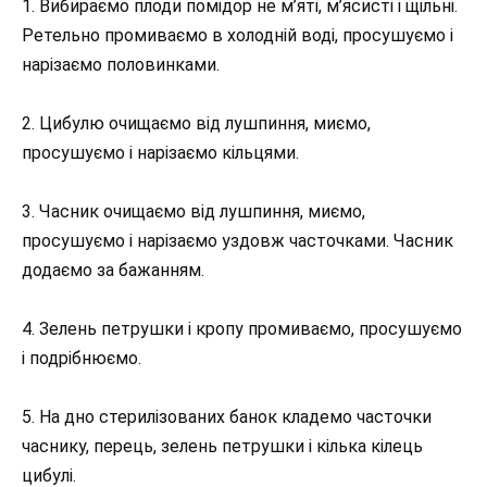
1. Вибираємо плоди помідор не м’яті, м’ясисті і щільні.
Ретельно промиваємо в холодній воді, просушуємо і
нарізаємо половинками.
2. Цибулю очищаємо від лушпиння, миємо,
просушуємо і нарізаємо кільцями.
3. Часник очищаємо від лушпиння, миємо,
просушуємо і нарізаємо уздовж часточками. Часник
додаємо за бажанням.
4. Зелень петрушки і кропу промиваємо, просушуємо
і подрібнюємо.
5. На дно стерилізованих банок кладемо часточки
часнику, перець, зелень петрушки і кілька кілець
цибулі.