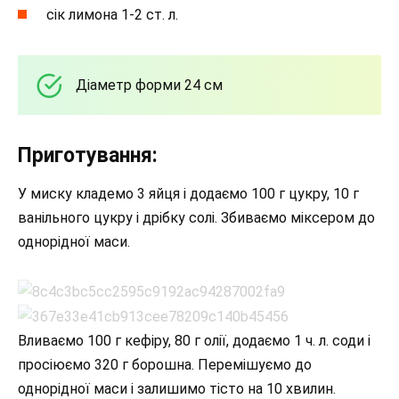
сік лимона 1-2 ст. л.
Діаметр форми 24 см
Приготування:
У миску кладемо 3 яйця і додаємо 100 г цукру, 10 г
ванільного цукру і дрібку солі. Збиваємо міксером до
однорідної маси.
Вливаємо 100 г кефіру, 80 г олії, додаємо 1 ч. л. соди і
просіюємо 320 г борошна. Перемішуємо до
однорідної маси і залишимо тісто на 10 хвилин.