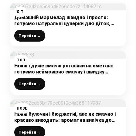
ХІТ
Домашній мармелад швидко і просто:
готуємо натуральні цукерки для діток,
смачний та корисний десерт
Перейти →
ТОП
Ніжні і дуже смачні рогалики на сметані:
готуємо неймовірно смачну і швидку
випічку до чаю з різними начинками, яка
подобається всім
Перейти →
НОВЕ
Ніжні булочки і бюджетні, але як смачно і
красиво виходить: ароматна випічка до
чаю (легко приготувати, рецепт легко
запам’ятати)
Перейти →