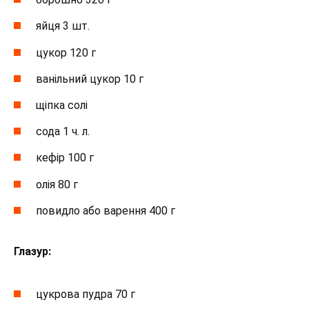
яйця 3 шт.
цукор 120 г
ванільний цукор 10 г
щіпка солі
сода 1 ч. л.
кефір 100 г
олія 80 г
повидло або варення 400 г
Глазур:
цукрова пудра 70 г