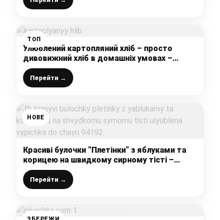
ТОП
Улюблений картопляний хліб – просто
дивовижний хліб в домашніх умовах –
смачний, довго зберігає свіжість і
соковитість, найпростіший рецепт
Перейти →
НОВЕ
Красиві булочки “Плетінки” з яблуками та
корицею на швидкому сирному тісті –
улюблена випічка до чаю
Перейти →
ЗБЕРЕЖИ