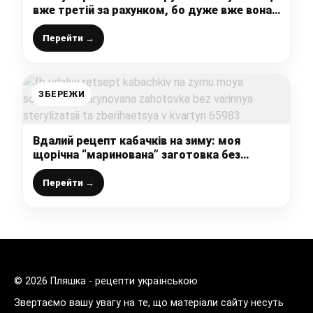
вже третій за рахунком, бо дуже вже вона
моїм рідним подобається
Перейти →
ЗБЕРЕЖИ
Вдалий рецепт кабачків на зиму: моя
щорічна “маринована” заготовка без
варіння, стерилізації та зберігається в
квартирі
Перейти →
© 2026 Пляшка - рецепти українською
Звертаємо вашу увагу на те, що матеріали сайту несуть