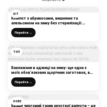
ХІТ
Компот з абрикосами, вишнями та
апельсином на зиму без стерилізації:
покроковий рецепт з фото
Перейти →
ТОП
Баклажани в аджиці на зиму: ще одна з
моїх обов’язкових щорічних заготовок, в
міру гостренька, дуже смачна, і без зайвої
олії
Перейти →
НОВЕ
Квашу черговий тазик хрусткої капусти – це