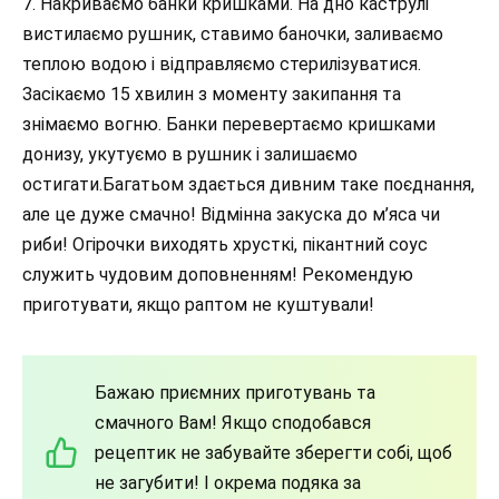
7. Накриваємо банки кришками. На дно каструлі
вистилаємо рушник, ставимо баночки, заливаємо
теплою водою і відправляємо стерилізуватися.
Засікаємо 15 хвилин з моменту закипання та
знімаємо вогню. Банки перевертаємо кришками
донизу, укутуємо в рушник і залишаємо
остигати.Багатьом здається дивним таке поєднання,
але це дуже смачно! Відмінна закуска до м’яса чи
риби! Огірочки виходять хрусткі, пікантний соус
служить чудовим доповненням! Рекомендую
приготувати, якщо раптом не куштували!
Бажаю приємних приготувань та
смачного Вам! Якщо сподобався
рецептик не забувайте зберегти собі, щоб
не загубити! І окрема подяка за