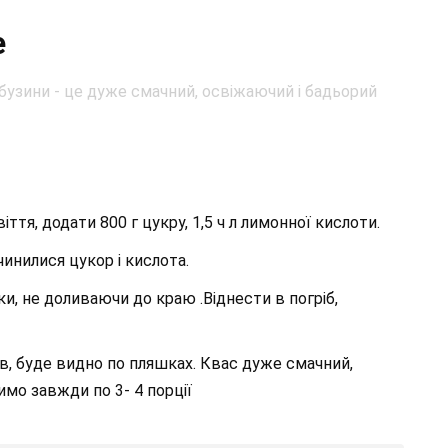
е
іття, додати 800 г цукру, 1,5 ч л лимонної кислоти.
инилися цукор і кислота.
и, не доливаючи до краю .Віднести в погріб,
ів, буде видно по пляшках. Квас дуже смачний,
имо завжди по 3- 4 порції