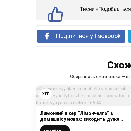
Тисни «Подобається»
Поділитися у Facebook
Схож
Обери щось смачненьке — ці 
ХІТ
Лимонний лікер “Лімончелло” в
домашніх умовах: виходить дуже
смачно і ароматно, а готується просто
легко
Перейти →