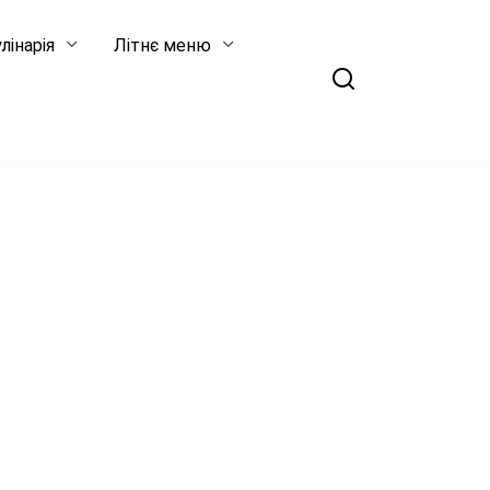
лінарія
Літнє меню