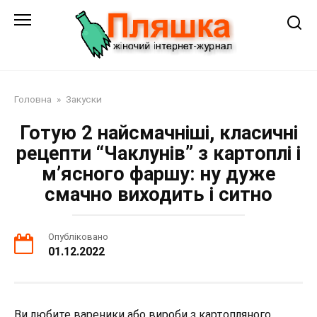
Перейти
до
змісту
Головна
»
Закуски
Готую 2 найсмачніші, класичні
рецепти “Чаклунів” з картоплі і
м’ясного фаршу: ну дуже
смачно виходить і ситно
Опубліковано
01.12.2022
Ви любите вареники або вироби з картопляного