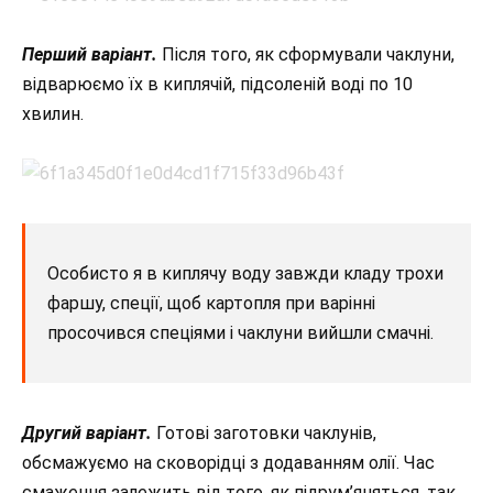
Перший варіант.
Після того, як сформували чаклуни,
відварюємо їх в киплячій, підсоленій воді по 10
хвилин.
Особисто я в киплячу воду завжди кладу трохи
фаршу, спеції, щоб картопля при варінні
просочився спеціями і чаклуни вийшли смачні.
Другий варіант.
Готові заготовки чаклунів,
обсмажуємо на сковорідці з додаванням олії. Час
смаження залежить від того, як підрум’яняться, так