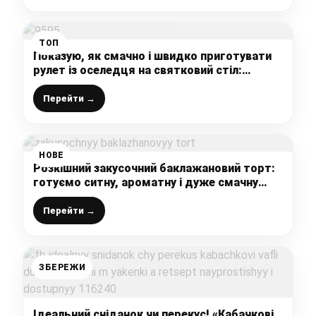
ТОП
Показую, як смачно і швидко приготувати
рулет із оселедця на святковий стіл:
оригінальна і дуже смачна закуска, яку
оцінять всі
Перейти →
НОВЕ
Розкішний закусочний баклажановий торт:
готуємо ситну, ароматну і дуже смачну
страву на будь-який стіл
Перейти →
ЗБЕРЕЖИ
Ідеальний сніданок чи перекус! «Кабачкові