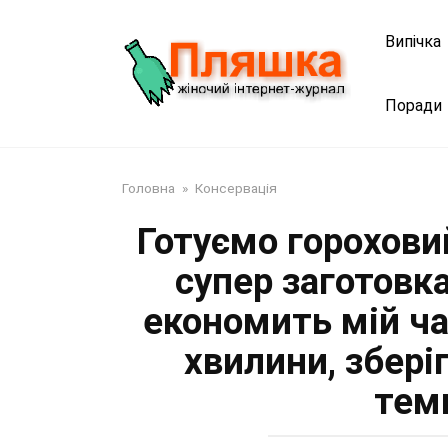
Перейти
до
Випічка
змісту
Поради
Головна
»
Консервація
Готуємо гороховий
супер заготовк
економить мій час
хвилини, збері
тем