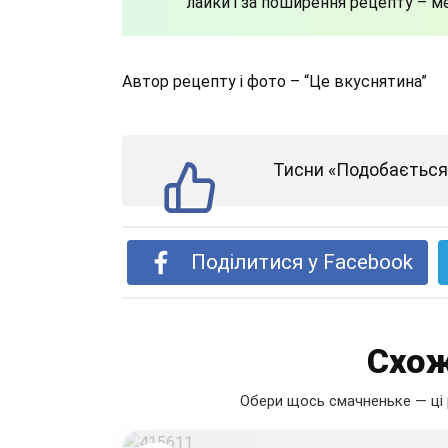
лайки і за поширення рецепту – м
Автор рецепту і фото – “Це вкуснятина”
Тисни «Подобається»
Поділитися у Facebook
Схож
Обери щось смачненьке — ці 