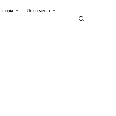
лінарія
Літнє меню