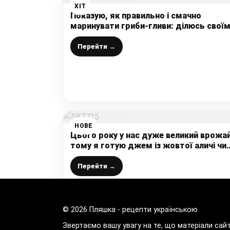
ХІТ
Показую, як правильно і смачно
маринувати гриби-гливи: ділюсь свої
перевіреним рецептом приготування
без оцту
Перейти →
НОВЕ
Цього року у нас дуже великий врожай
тому я готую джем із жовтої аличі чи
сливи на зиму – дуже смачно і взимку
дуже рятує
Перейти →
© 2026 Пляшка - рецепти українською
Звертаємо вашу увагу на те, що матеріали сай