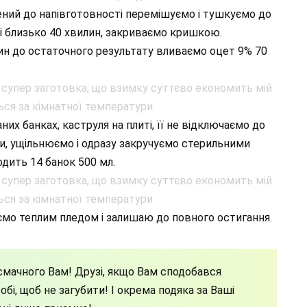
ений до напівготовності перемішуємо і тушкуємо до
і близько 40 хвилин, закриваємо кришкою.
илин до остаточного результату вливаємо оцет 9% 70
их банках, каструля на плиті, її не відключаємо до
и, ущільнюємо і одразу закручуємо стерильними
ходить 14 банок 500 мл.
мо теплим пледом і залишаю до повного остигання.
мачного Вам! Друзі, якщо Вам сподобався
бі, щоб не загубити! І окрема подяка за Ваші