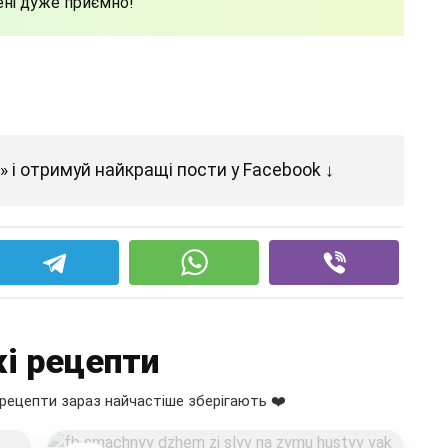
ені дуже приємно!
 і отримуй найкращі пости у Facebook ↓
і рецепти
рецепти зараз найчастіше зберігають ❤️