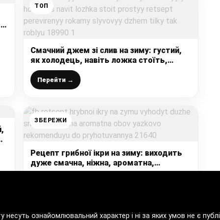
ТОП
м
Смачний джем зі слив на зиму: густий,
як холодець, навіть ложка стоїть,
простий рецепт перевірений роками,
сливовий джем тільки так роблю
Перейти →
ЗБЕРЕЖИ
,
Рецепт грибної ікри на зиму: виходить
дуже смачна, ніжна, ароматна,
обов’язково рекомендую до
приготування
Перейти →
ту несуть ознайомлювальний характер і ні за яких умов не є пу