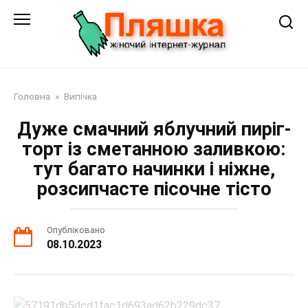
Перейти
до
змісту
Головна
»
Випічка
Дуже смачний яблучний пиріг-
торт із сметанною заливкою:
тут багато начинки і ніжне,
розсипчасте пісочне тісто
Опубліковано
08.10.2023