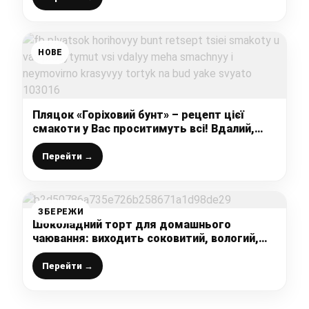
НОВЕ
Пляцок «Горіховий бунт» – рецепт цієї
смакоти у Вас проситимуть всі! Вдалий,
мега смачний і неймовірно красивий тортик
на будь-яке свято
Перейти →
ЗБЕРЕЖИ
Шоколадний торт для домашнього
чаювання: виходить соковитий, вологий,
ароматний, а готується простіше-
простого
Перейти →