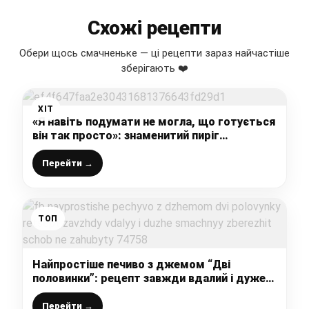
Схожі рецепти
Обери щось смачненьке — ці рецепти зараз найчастіше
зберігають ❤️
ХІТ
«Я навіть подумати не могла, що готується
він так просто»: знаменитий пиріг
«Королівський» (смачніше будь-якого
торта)
Перейти →
ТОП
Найпростіше печиво з джемом “Дві
половинки”: рецепт завжди вдалий і дуже
смачний – збережіть, щоб не загубити
Перейти →