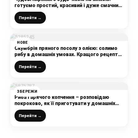
готуємо простий, красивий і дуже смачний
перекус на будь-який стіл
Перейти →
НОВЕ
Скумбрія пряного посолу з олією: солимо
рибу в домашніх умовах. Кращого рецепта
я поки не знаю!
Перейти →
ЗБЕРЕЖИ
Риба гарячого копчення – розповідаю
покроково, як її приготувати у домашніх
умовах, щоб рибка була ну дуже смачною
Перейти →