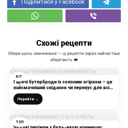
Поділитися у Facebook
Схожі рецепти
Обери щось смачненьке — ці рецепти зараз найчастіше
зберігають ❤️
ХІТ
Гарячі бутерброди із солоним огірком – це
найсмачніший сніданок чи перекус для всієї
сім’ї
Перейти →
ТОП
Чудові пиріжки з будь-якою начинкою: