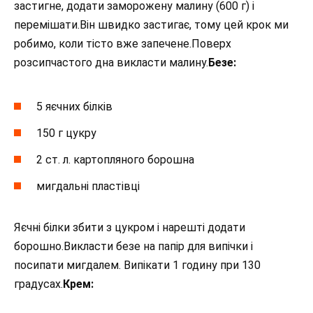
застигне, додати заморожену малину (600 г) і
перемішати.Він швидко застигає, тому цей крок ми
робимо, коли тісто вже запечене.Поверх
розсипчастого дна викласти малину.
Безе:
5 яєчних білків
150 г цукру
2 ст. л. картопляного борошна
мигдальні пластівці
Яєчні білки збити з цукром і нарешті додати
борошно.Викласти безе на папір для випічки і
посипати мигдалем. Випікати 1 годину при 130
градусах.
Крем: