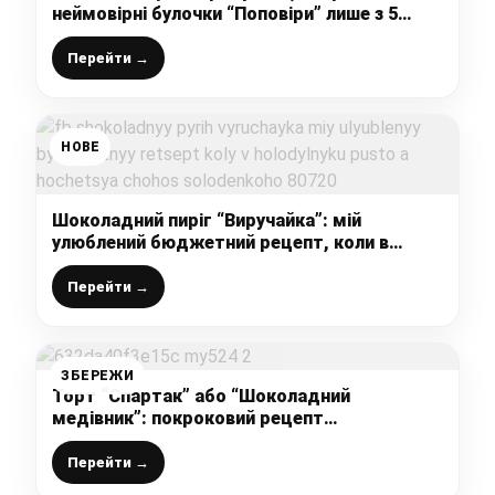
неймовірні булочки “Поповіри” лише з 5
інгредієнтів, які завжди знайдуться під
рукою
Перейти →
НОВЕ
Шоколадний пиріг “Виручайка”: мій
улюблений бюджетний рецепт, коли в
холодильнику пусто, а хочеться чогось
солоденького
Перейти →
ЗБЕРЕЖИ
Торт “Спартак” або “Шоколадний
медівник”: покроковий рецепт
приготування улюбленого десерту,
виходить дуже смачно і красиво
Перейти →