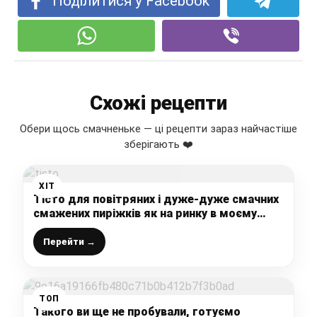
Поділитися у Facebook
Схожі рецепти
Обери щось смачненьке — ці рецепти зараз найчастіше
зберігають ❤️
ХІТ
Тісто для повітряних і дуже-дуже смачних
смажених пиріжків як на ринку в моєму
дитинстві: ділюся рецептом, може, ви теж
його шукали
Перейти →
ТОП
Такого ви ще не пробували, готуємо