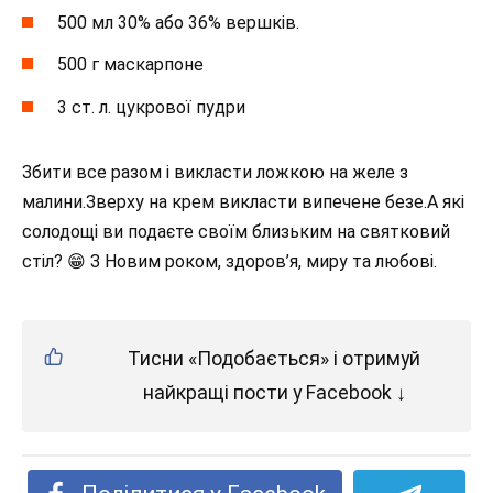
500 мл 30% або 36% вершків.
500 г маскарпоне
3 ст. л. цукрової пудри
Збити все разом і викласти ложкою на желе з
малини.Зверху на крем викласти випечене безе.А які
солодощі ви подаєте своїм близьким на святковий
стіл? 😁 З Новим роком, здоров’я, миру та любові.
Тисни «Подобається» і отримуй
найкращі пости у Facebook ↓