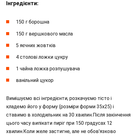
Інгредієнти:
150 г борошна
150 г вершкового масла
5 яєчних жовтків
4 столові ложки цукру
1 чайна ложка розпушувача
ванільний цукор
Вимішуємо всі інгредієнти, розкачуємо тісто і
кладемо його у форму (розміри форми 35х25) і
ставимо в холодильник на 30 хвилин.Після закінчення
цього часу випікати пиріг при 150 градусах 12
хвилин.Коли желе застигне, але не обов’язково