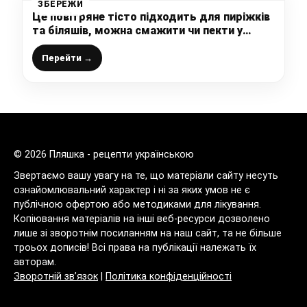
ЗБЕРЕЖИ
Це повітряне тісто підходить для пиріжків
та біляшів, можна смажити чи пекти у
духовці – м’які та смачні пиріжки навіть
наступного дня
Перейти →
© 2026 Пляшка - рецепти українською
Звертаємо вашу увагу на те, що матеріали сайту несуть
ознайомлювальний характер і ні за яких умов не є
публічною офертою або методиками для лікування.
Копіювання матеріалів на інші веб-ресурси дозволено
лише зі зворотнім посиланням на наш сайт, та не більше
троьох дописів! Всі права на публікації належать їх
авторам.
Зворотній зв’язок
|
Політика конфіденційності