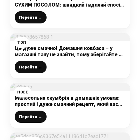
СУХИМ ПОСОЛОМ: швидкий і вдалий спосіб
приготування справжнього українського
делікатесу
Перейти →
ТОП
Це дуже смачно! Домашня ковбаса – у
магазині таку не знайти, тому зберігайте та
радуйте свої смакові відчуття
Перейти →
НОВЕ
Малосольна скумбрія в домашніх умовах:
простий і дуже смачний рецепт, який вас
точно здивує
Перейти →