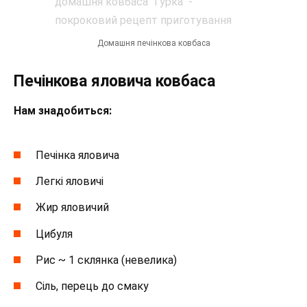
Домашня печінкова ковбаса
Печінкова яловича ковбаса
Нам знадобиться:
Печінка яловича
Легкі яловичі
Жир яловичий
Цибуля
Рис ~ 1 склянка (невелика)
Сіль, перець до смаку