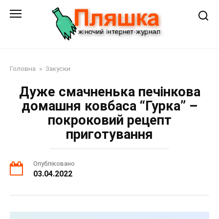
Перейти
до
змісту
Головна
»
Закуски
Дуже смачненька печінкова
домашня ковбаса “Гурка” –
покроковий рецепт
приготування
Опубліковано
03.04.2022