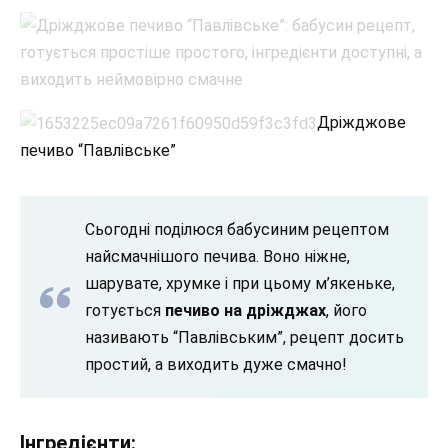
Дріжджове
печиво “Павлівське”
Сьогодні поділюся бабусиним рецептом
найсмачнішого печива. Воно ніжне,
шарувате, хрумке і при цьому м’якеньке,
готується
печиво на дріжджах
, його
називають “Павлівським”, рецепт досить
простий, а виходить дуже смачно!
Інгредієнти: