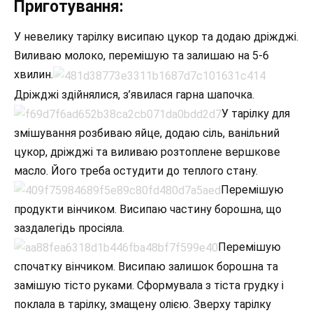
Приготування:
У невелику тарілку висипаю цукор та додаю дріжджі.
Виливаю молоко, перемішую та залишаю на 5-6
хвилин.
Дріжджі здійнялися, з’явилася гарна шапочка.
У тарілку для
змішування розбиваю яйце, додаю сіль, ванільний
цукор, дріжджі та виливаю розтоплене вершкове
масло. Його треба остудити до теплого стану.
Перемішую
продукти вінчиком. Висипаю частину борошна, що
заздалегідь просіяла.
Перемішую
спочатку вінчиком. Висипаю залишок борошна та
замішую тісто руками. Сформувала з тіста грудку і
поклала в тарілку, змащену олією. Зверху тарілку