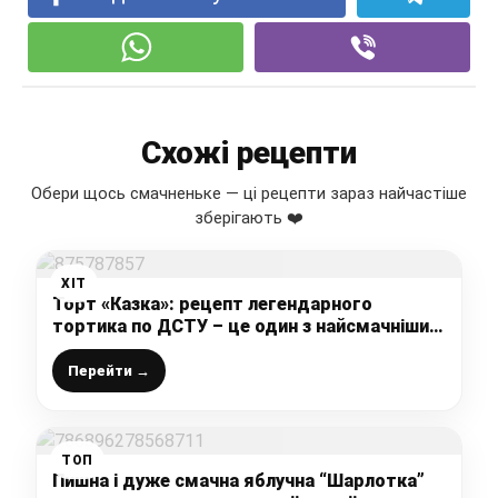
Схожі рецепти
Обери щось смачненьке — ці рецепти зараз найчастіше
зберігають ❤️
ХІТ
Торт «Казка»: рецепт легендарного
тортика по ДСТУ – це один з найсмачніших
і найулюбленіших моїх десерти, ще з
дитинства
Перейти →
ТОП
Пишна і дуже смачна яблучна “Шарлотка”