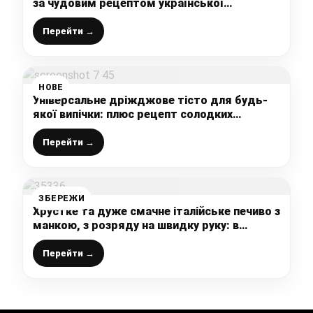
за чудовим рецептом української
господині
Перейти →
НОВЕ
Універсальне дріжджове тісто для будь-
якої випічки: плюс рецепт солодких
пиріжків зі щавлем
Перейти →
ЗБЕРЕЖИ
Хрустке та дуже смачне італійське печиво з
манкою, з розряду на швидку руку: в
магазині не купую, печу сама
Перейти →