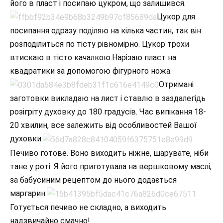
його в пласт і посипаю цукром, що залишився.
Цукор для
посипання одразу поділяю на кілька частин, так він
розподілиться по тісту рівномірно. Цукор трохи
втискаю в тісто качалкою.Нарізаю пласт на
квадратики за допомогою фігурного ножа.
Отримані
заготовки викладаю на лист і ставлю в заздалегідь
розігріту духовку до 180 градусів. Час випікання 18-
20 хвилин, все залежить від особливостей Вашої
духовки.
Печиво готове. Воно виходить ніжне, шарувате, ніби
тане у роті. Я його приготувала на вершковому маслі,
за бабусиним рецептом до нього додається
маргарин.
Готується печиво не складно, а виходить
надзвичайно смачно!