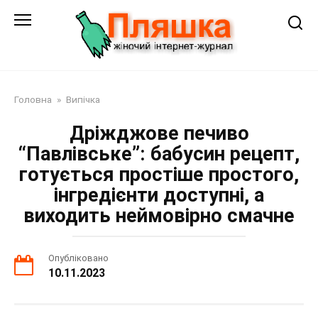
Перейти
до
змісту
Головна
»
Випічка
Дріжджове печиво
“Павлівське”: бабусин рецепт,
готується простіше простого,
інгредієнти доступні, а
виходить неймовірно смачне
Опубліковано
10.11.2023