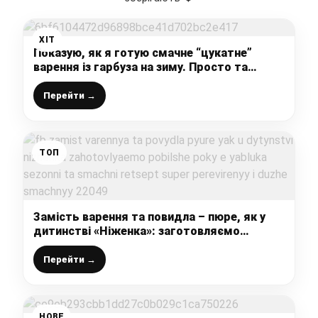
ХІТ
Показую, як я готую смачне “цукатне”
варення із гарбуза на зиму. Просто та
корисно!
Перейти →
ТОП
Замість варення та повидла – пюре, як у
дитинстві «Ніженка»: заготовляємо
побільше, поки є яблука сезонні та смачні
(рецепт супер, перевірений і дуже смачний)
Перейти →
НОВЕ