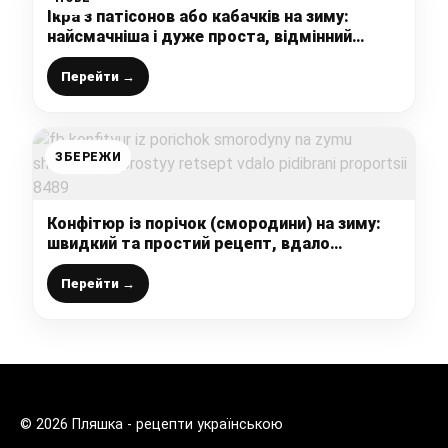
Ікра з патісонов або кабачків на зиму:
найсмачніша і дуже проста, відмінний
рецепт перевірений часом
Перейти →
ЗБЕРЕЖИ
Конфітюр із порічок (смородини) на зиму:
швидкий та простий рецепт, вдало
підібрані пропорції
Перейти →
© 2026 Пляшка - рецепти українською