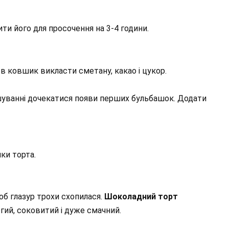
ити його для просочення на 3-4 години.
в ковшик викласти сметану, какао і цукор.
шуванні дочекатися появи перших бульбашок. Додати
ки торта.
об глазур трохи схопилася.
Шоколадний торт
огий, соковитий і дуже смачний.