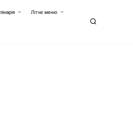
лінарія
Літнє меню