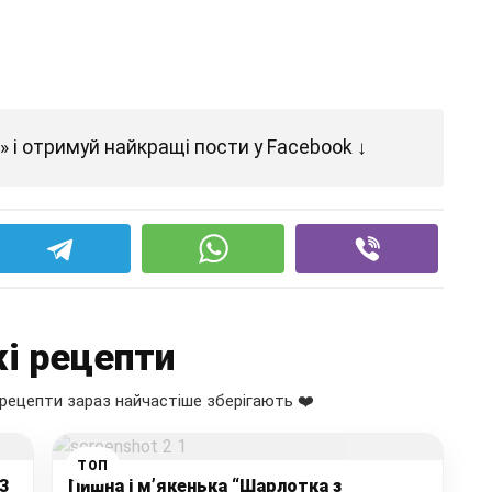
 і отримуй найкращі пости у Facebook ↓
і рецепти
рецепти зараз найчастіше зберігають ❤️
ТОП
3
Пишна і м’якенька “Шарлотка з