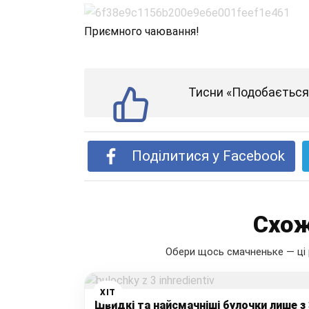
Приємного чаювання!
Тисни «Подобається»
Поділитися у Facebook
Схож
Обери щось смачненьке — ці 
ХІТ
Швидкі та найсмачніші булочки лише з 