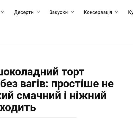
Десерти
Закуски
Консервація
Ку
околадний торт
без вагів: простіше не
кий смачний і ніжний
ходить