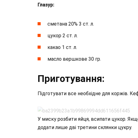
Глазур:
сметана 20% 3 ст. л.
цукор 2 ст. л.
какао 1 ст. л.
масло вершкове 30 гр.
Приготування:
Підготувати все необхідне для коржів. Кефі
У миску розбити яйця, всипати цукор. Якщ
додати лише дві третини склянки цукру.