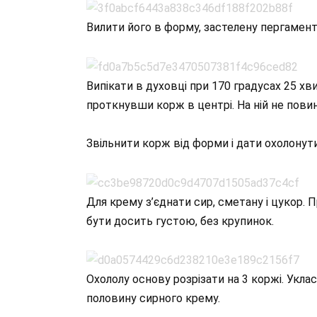
Вилити його в форму, застелену пергамент
Випікати в духовці при 170 градусах 25 х
проткнувши корж в центрі. На ній не пови
Звільнити корж від форми і дати охолонути
Для крему з’єднати сир, сметану і цукор
бути досить густою, без крупинок.
Охололу основу розрізати на 3 коржі. Укла
половину сирного крему.