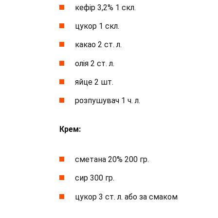
кефір 3,2% 1 скл.
цукор 1 скл.
какао 2 ст. л.
олія 2 ст. л.
яйце 2 шт.
розпушувач 1 ч. л.
Крем:
сметана 20% 200 гр.
сир 300 гр.
цукор 3 ст. л. або за смаком