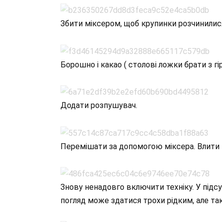
Збити міксером, щоб крупинки розчинилися
Борошно і какао ( столові ложки брати з гі
Додати розпушувач.
Перемішати за допомогою міксера. Влити 
Знову ненадовго включити техніку. У підс
погляд може здатися трохи рідким, але так