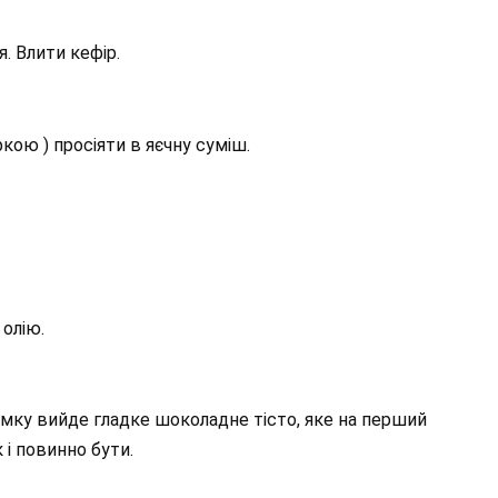
. Влити кефір.
ркою ) просіяти в яєчну суміш.
олію.
умку вийде гладке шоколадне тісто, яке на перший
 і повинно бути.