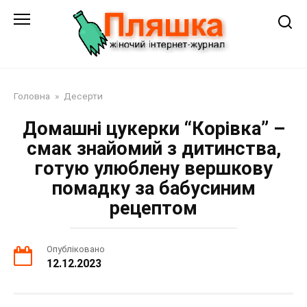
Перейти
до
змісту
Головна
»
Десерти
Домашні цукерки “Корівка” –
смак знайомий з дитинства,
готую улюблену вершкову
помадку за бабусиним
рецептом
Опубліковано
12.12.2023