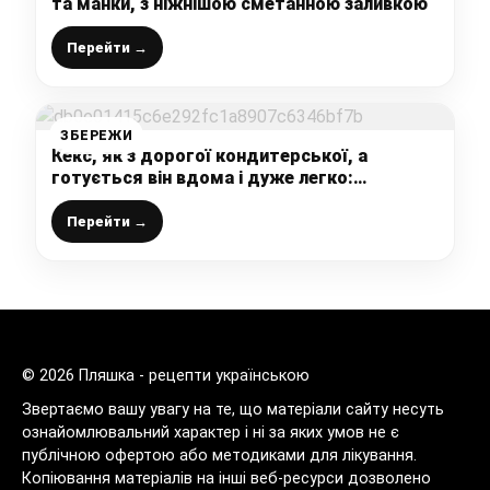
та манки, з ніжнішою сметанною заливкою
Перейти →
ЗБЕРЕЖИ
Кекс, як з дорогої кондитерської, а
готується він вдома і дуже легко:
улюблена шоколадна випічка з «багатим»
смаком
Перейти →
© 2026 Пляшка - рецепти українською
Звертаємо вашу увагу на те, що матеріали сайту несуть
ознайомлювальний характер і ні за яких умов не є
публічною офертою або методиками для лікування.
Копіювання матеріалів на інші веб-ресурси дозволено