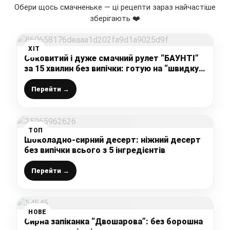
Обери щось смачненьке — ці рецепти зараз найчастіше
зберігають ❤️
ХІТ
Соковитий і дуже смачний рулет “БАУНТІ”
за 15 хвилин без випічки: готую на “швидку
руку” коли немає часу, а солоденького
хочеться
Перейти →
ТОП
Шоколадно-сирний десерт: ніжний десерт
без випічки всього з 5 інгредієнтів
Перейти →
НОВЕ
Сирна запіканка “Двошарова”: без борошна