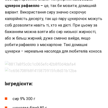
цукерок рафаелло –
це, так би мовити, домашній
варіант. Використання сиру значно скорочує
калорійність десерту, так що пару цукерочок можуть
собі дозволити навіть ті, хто на дієті. При цьому за
бажанням можна взяти або сир низької жирності,
або ж більш жирний, дуже смачно вийде, якщо
робити рафаелло з маскарпоне. Такі домашні
цукерки – нереальна насолода для любителів кокоса.
Інгредієнти:
сир 9% 300 г
шоколад білий 80 г