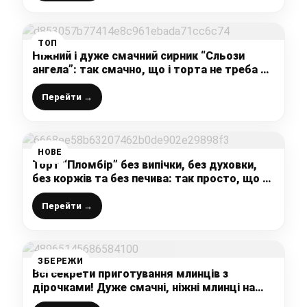
ТОП
Ніжний і дуже смачний сирник “Сльози
ангела”: так смачно, що і торта не треба –
цей рецепт повинен бути у кожної
господиньки
Перейти →
НОВЕ
Торт “Пломбір” без випічки, без духовки,
без коржів та без печива: так просто, що ви
захочете готувати його щодня
Перейти →
ЗБЕРЕЖИ
Всі секрети приготування млинців з
дірочками! Дуже смачні, ніжні млинці на
огірковому розсолі – це супер рецепт!