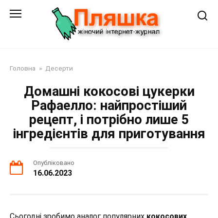
Перейти
до
змісту
Головна
»
Десерти
Домашні кокосові цукерки
Рафаелло: найпростіший
рецепт, і потрібно лише 5
інгредієнтів для приготування
Опубліковано
16.06.2023
Сьогодні зробимо аналог популярних
кокосових