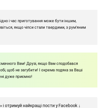
відно і час приготування може бути іншим,
ивіться, якщо чіпси стали твердими, з рум’яним
мачного Вам! Друзі, якщо Вам сподобався
бі, щоб не загубити! І окрема подяка за Ваші
ені дуже приємно!
 і отримуй найкращі пости у Facebook ↓