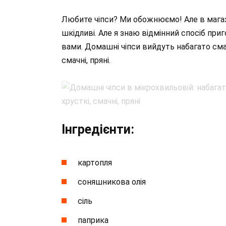
Любите чіпси? Ми обожнюємо! Але в магази
шкідливі. Але я знаю відмінний спосіб приг
вами. Домашні чіпси вийдуть набагато смач
смачні, пряні.
Інгредієнти:
картопля
соняшникова олія
сіль
паприка