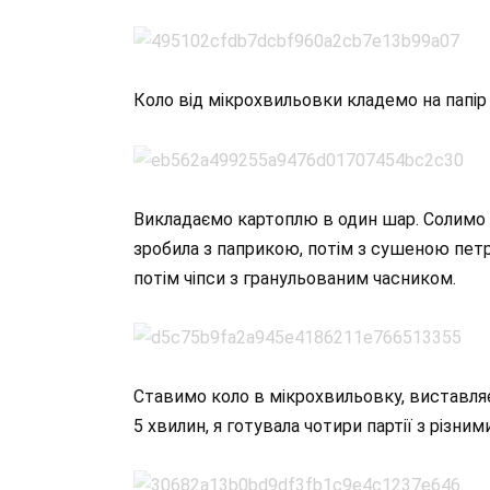
Коло від мікрохвильовки кладемо на папір 
Викладаємо картоплю в один шар. Солимо і
зробила з паприкою, потім з сушеною петр
потім чіпси з гранульованим часником.
Ставимо коло в мікрохвильовку, виставля
5 хвилин, я готувала чотири партії з різни