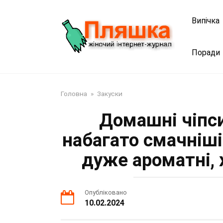
Перейти
до
Випічка
змісту
Поради
Головна
»
Закуски
Домашні чіпси
набагато смачніші
дуже ароматні, х
Опубліковано
10.02.2024