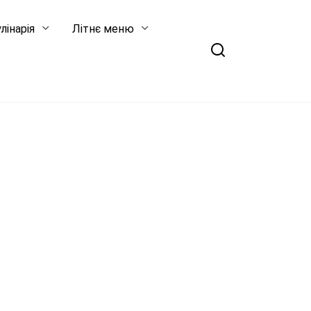
лінарія
Літнє меню