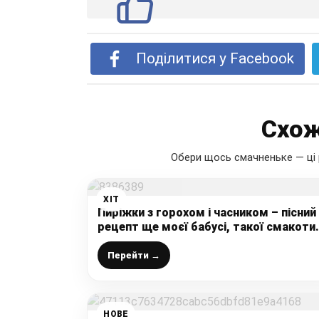
Поділитися у Facebook
Схож
Обери щось смачненьке — ці 
ХІТ
Пиріжки з горохом і часником – пісний
рецепт ще моєї бабусі, такої смакоти
ви ще не їли
Перейти →
НОВЕ