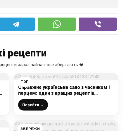
і рецепти
рецепти зараз найчастіше зберігають ❤️
ТОП
Справжнє українське сало з часником і
перцем: один з кращих рецептів
смачного маринованого сала
Перейти →
ЗБЕРЕЖИ