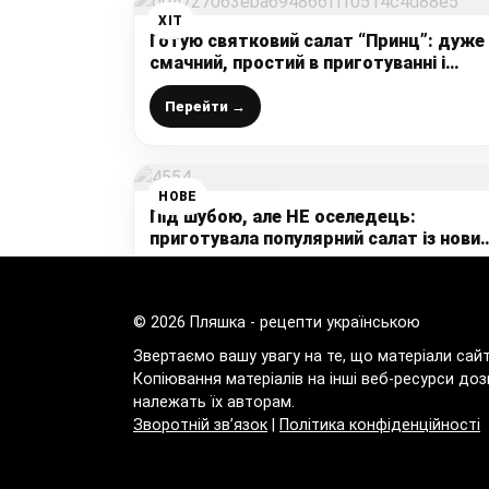
ХІТ
Готую святковий салат “Принц”: дуже
смачний, простий в приготуванні і
продукти чудово поєднуються
(відмітний салат на будь-який випадо
Перейти →
НОВЕ
Під шубою, але НЕ оселедець:
приготувала популярний салат із нови
інгредієнтом
Перейти →
© 2026 Пляшка - рецепти українською
Звертаємо вашу увагу на те, що матеріали сай
Копіювання матеріалів на інші веб-ресурси доз
належать їх авторам.
Зворотній зв’язок
|
Політика конфіденційності