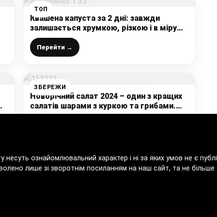
ТОП
Квашена капуста за 2 дні: завжди
залишається хрумкою, різкою і в міру
кислою.
к)
Перейти →
ЗБЕРЕЖИ
Новорічний салат 2024 – один з кращих
м
салатів шарами з куркою та грибами.
Смачно, ситно і просто
Перейти →
ту несуть ознайомлювальний характер і ні за яких умов не є пу
волено лише зі зворотнім посиланням на наш сайт, та не більше т