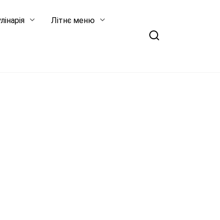
лінарія
Літнє меню