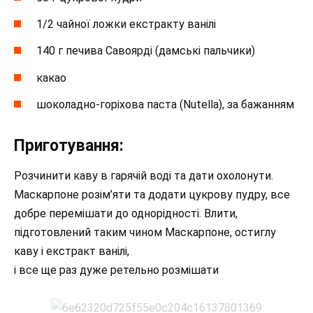
1/2 чайної ложки екстракту ванілі
140 г печива Савоярді (дамські пальчики)
какао
шоколадно-горіхова паста (Nutella), за бажанням
Приготування:
Розчинити каву в гарячій воді та дати охолонути.
Маскарпоне розім’яти та додати цукрову пудру, все
добре перемішати до однорідності. Влити,
підготовлений таким чином Маскарпоне, остиглу
каву і екстракт ванілі,
і все ще раз дуже ретельно розмішати