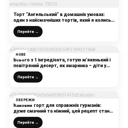
Торт “Ангельський” в домашніх умовах:
один з найсмачніших тортів, який я колись
їла – дуже смачно і ніжно
Перейти →
НОВЕ
Всього з 1 інгредієнта, готую м’якенький і
повітряний десерт, як хмаринка – діти у
захваті
Перейти →
ЗБЕРЕЖИ
Кавовий торт для справжніх гурманів:
дуже смачний та ніжний, цей рецепт стане
вашим улюбленим зі всіх шоколадних
тортів
Перейти →