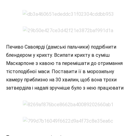
Печиво Савоярді (дамські пальчики) подрібнити
блендером у крихту. Всипати крихту в суміш
Маскарпоне з кавою та перемішати до отримання
тістоподібної маси. Поставити її в морозильну
камеру приблизно на 30 хвилин, щоб вона трохи
затверділа і надалі зручніше було з нею працювати