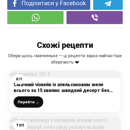
Поділитися у Facebook
Схожі рецепти
Обери щось смачненьке — ці рецепти зараз найчастіше
зберігають ❤️
ХІТ
Смачний чізкейк із апельсиновим желе
всього за 15 хвилин: швидкий десерт без
випічки
Перейти →
ТОП