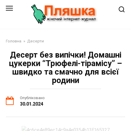
Перейти
до
змісту
Головна
»
Десерти
Десерт без випічки! Домашні
цукерки “Трюфелі-тірамісу” –
швидко та смачно для всієї
родини
Опубліковано
30.01.2024