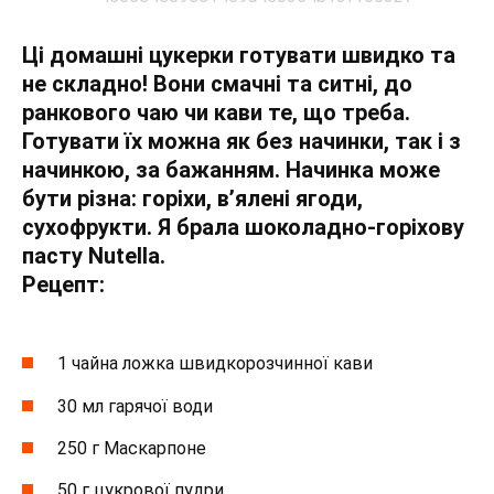
Ці домашні цукерки готувати швидко та
не складно! Вони смачні та ситні, до
ранкового чаю чи кави те, що треба.
Готувати їх можна як без начинки, так і з
начинкою, за бажанням. Начинка може
бути різна: горіхи, в’ялені ягоди,
сухофрукти. Я брала шоколадно-горіхову
пасту Nutella.
Рецепт:
1 чайна ложка швидкорозчинної кави
30 мл гарячої води
250 г Маскарпоне
50 г цукрової пудри