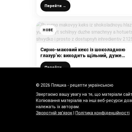
Дуже рекомендую цей рецепт1
Перейти →
НОВЕ
Сирно-маковий кекс із шоколадною
глазур’ю: виходить щільний, дуже
смачний, а готується швидко і просто,
доступних інгредієнтів
Перейти →
© 2026 Пляшка - рецепти українською
Звертаємо вашу увагу на те, що матеріали сай
Копіювання матеріалів на інші веб-ресурси доз
належать їх авторам.
Зворотній зв’язок
|
Політика конфіденційності