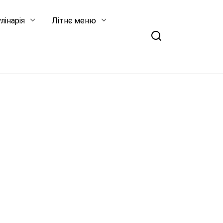
лінарія
Літнє меню