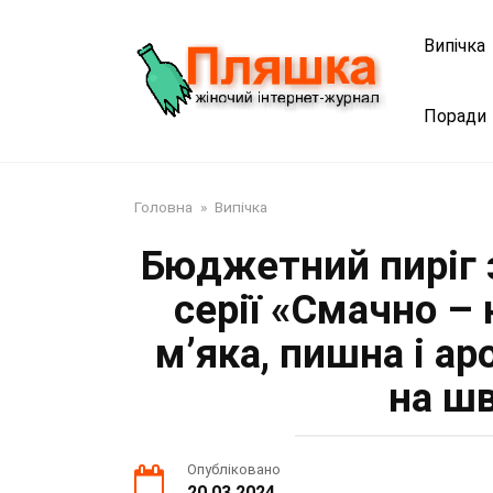
Перейти
до
Випічка
змісту
Поради
Головна
»
Випічка
Бюджетний пиріг з
серії «Смачно – 
м’яка, пишна і а
на ш
Опубліковано
20.03.2024