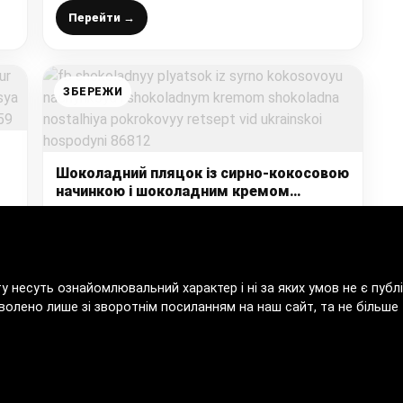
Перейти →
ЗБЕРЕЖИ
Шоколадний пляцок із сирно-кокосовою
 з
начинкою і шоколадним кремом
“Шоколадна ностальгія” – покроковий
рецепт від української господині
Перейти →
ту несуть ознайомлювальний характер і ні за яких умов не є пу
волено лише зі зворотнім посиланням на наш сайт, та не більше т