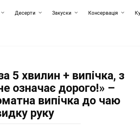
Десерти
Закуски
Консервація
Ку
а 5 хвилин + випічка, з
не означає дорого!» –
роматна випічка до чаю
видку руку