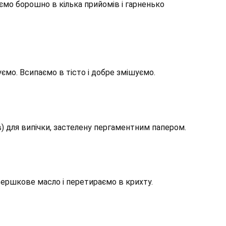
мо борошно в кілька прийомів і гарненько
о. Всипаємо в тісто і добре змішуємо.
) для випічки, застелену пергаментним папером.
вершкове масло і перетираємо в крихту.