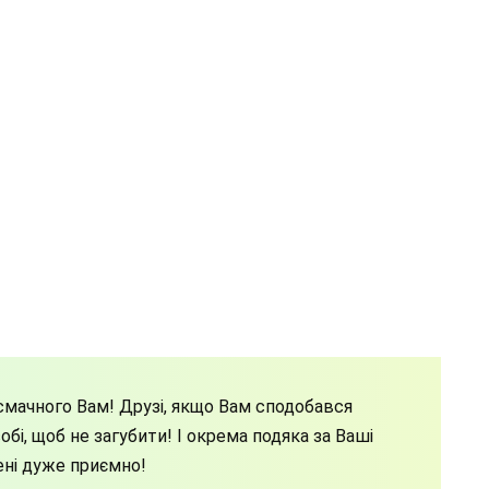
мачного Вам! Друзі, якщо Вам сподобався
бі, щоб не загубити! І окрема подяка за Ваші
ені дуже приємно!