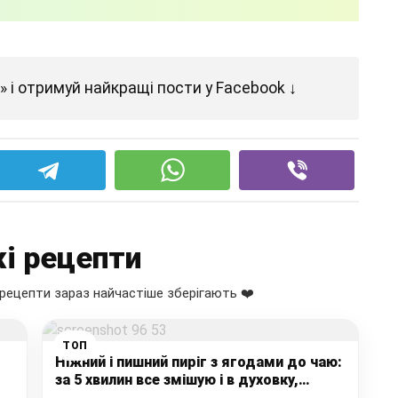
 і отримуй найкращі пости у Facebook ↓
і рецепти
рецепти зараз найчастіше зберігають ❤️
ТОП
Ніжний і пишний пиріг з ягодами до чаю:
за 5 хвилин все змішую і в духовку,
швидко і дуже смачно