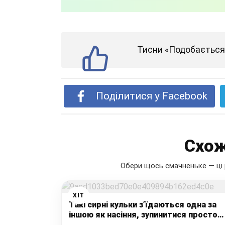
Тисни «Подобається»
Поділитися у Facebook
Схож
Обери щось смачненьке — ці 
ХІТ
Такі сирні кульки з’їдаються одна за
іншою як насіння, зупинитися просто
неможливо, а готуються не складно.