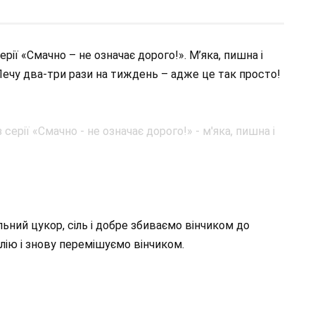
ерії «Смачно – не означає дорого!». М’яка, пишна і
Печу два-три рази на тиждень – адже це так просто!
льний цукор, сіль і добре збиваємо вінчиком до
олію і знову перемішуємо вінчиком.