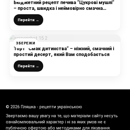
Бюджетний рецепт печива “Цукрові мушлі”
– проста, швидка і неймовірно смачна
випічка до чаю
Перейти →
ЗБЕРЕЖИ
Торт “Смак дитинства” – ніжний, смачний і
простий десерт, який Вам сподобається
Перейти →
© 2026 Пляшка - рецепти українською
Звертаємо вашу увагу на те, що матеріали сайту несуть
ознайомлювальний характер і ні за яких умов не є
публічною офертою або методиками для лікування.