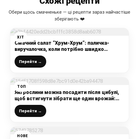
Схожі рецепти
Обери щось смачненьке — ці рецепти зараз найчастіше
зберігають ❤️
ХІТ
Смачний салат “Хрум-Хрум”: паличка-
виручалочка, коли потрібно швидко
накрити на стіл, 10 хвилин і салат готовий
Перейти →
ТОП
Які рослини можна посадити після цибулі,
щоб встигнути зібрати ще один врожай:
Поради агрономів та досвідчених
городників
Перейти →
НОВЕ