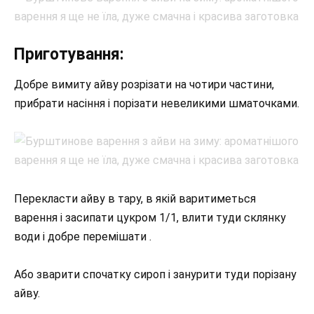
Приготування:
Добре вимиту айву розрізати на чотири частини,
прибрати насіння і порізати невеликими шматочками.
Перекласти айву в тару, в якій варитиметься
варення і засипати цукром 1/1, влити туди склянку
води і добре перемішати .
Або зварити спочатку сироп і занурити туди порізану
айву.