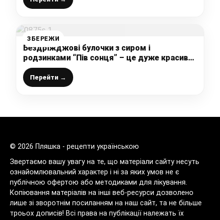
ЗБЕРЕЖИ
Бездріжджові булочки з сиром і
родзинками “Пів сонця” – це дуже красива,
оригінальна і неймовірно смачна випічка до
чаю, яка сподобається всім
Перейти →
© 2026 Пляшка - рецепти українською
Звертаємо вашу увагу на те, що матеріали сайту несуть
ознайомлювальний характер і ні за яких умов не є
публічною офертою або методиками для лікування.
Копіювання матеріалів на інші веб-ресурси дозволено
лише зі зворотнім посиланням на наш сайт, та не більше
троьох дописів! Всі права на публікації належать їх