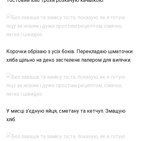
Тостовий хліб трохи розкачую качалкою.
Корочки обрізаю з усіх боків. Перекладаю шматочки
хліба щільно на деко застелене папером для випічки.
У мисці з’єдную яйця, сметану та кетчуп. Змащую
хліб.