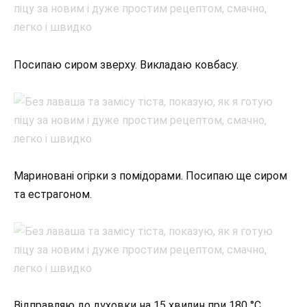
Посипаю сиром зверху. Викладаю ковбасу.
Мариновані огірки з помідорами. Посипаю ще сиром
та естрагоном.
Відправляю до духовки на 15 хвилин при 180 °С.