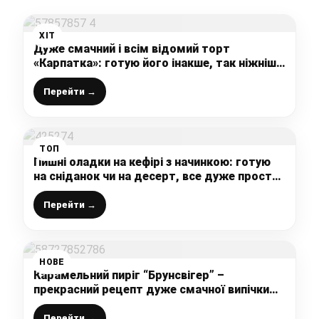
ХІТ
Дуже смачний і всім відомий торт
«Карпатка»: готую його інакше, так ніжніше
та смачніше виходить, ділюсь класним
рецептом
Перейти →
ТОП
Пишні оладки на кефірі з начинкою: готую
на сніданок чи на десерт, все дуже просто і
швидко
Перейти →
НОВЕ
Карамельний пиріг “Брунсвігер” –
прекрасний рецепт дуже смачної випічки
від української господині
Перейти →