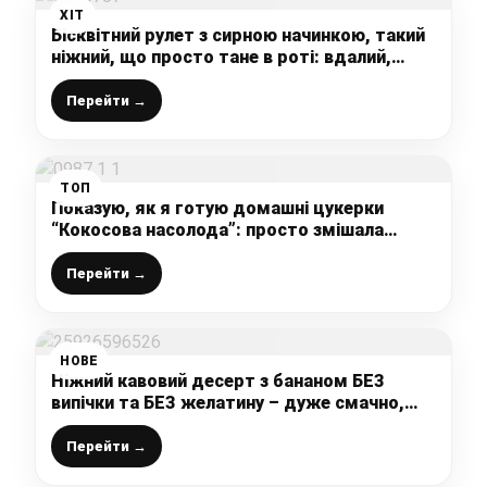
ХІТ
Бісквітний рулет з сирною начинкою, такий
ніжний, що просто тане в роті: вдалий,
перевірений рецепт, який вийде у кожного
Перейти →
ТОП
Показую, як я готую домашні цукерки
“Кокосова насолода”: просто змішала
кокосову стружку зі згущеним молоком
(вийшло смачніше, ніж в магазині, простий
Перейти →
рецепт)
НОВЕ
Ніжний кавовий десерт з бананом БЕЗ
випічки та БЕЗ желатину – дуже смачно,
ароматно та поживно, щиро рекомендую!
Перейти →