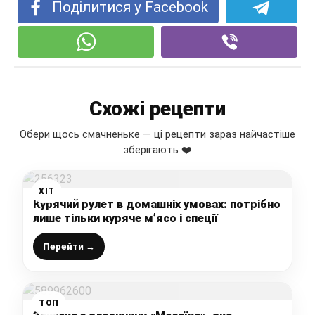
Поділитися у Facebook
Схожі рецепти
Обери щось смачненьке — ці рецепти зараз найчастіше
зберігають ❤️
ХІТ
Курячий рулет в домашніх умовах: потрібно
лише тільки куряче м’ясо і спеції
Перейти →
ТОП