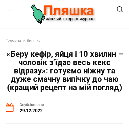
Перейти
до
змісту
Головна
»
Випічка
«Беру кефір, яйця і 10 хвилин –
чоловік з’їдає весь кекс
відразу»: готуємо ніжну та
дуже смачну випічку до чаю
(кращий рецепт на мій погляд)
Опубліковано
29.12.2022