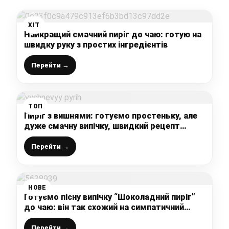
ХІТ
Найкращий смачний пиріг до чаю: готую на
швидку руку з простих інгредієнтів
Перейти →
ТОП
Пиріг з вишнями: готуємо простеньку, але
дуже смачну випічку, швидкий рецепт
улюбленого вишневого пирога
Перейти →
НОВЕ
Готуємо пісну випічку “Шоколадний пиріг”
до чаю: він так схожий на симпатичний
тортик, бюджетний і простенький рецепт
Перейти →