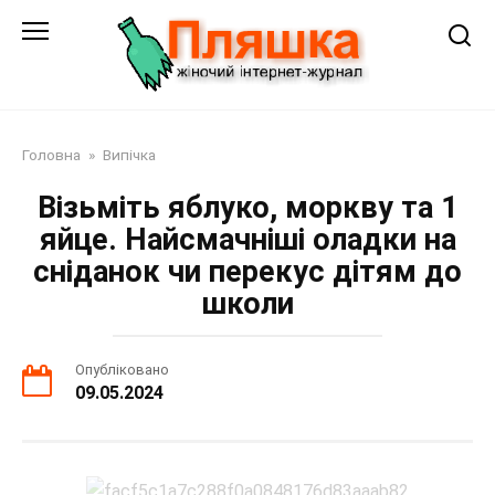
Перейти
до
змісту
Головна
»
Випічка
Візьміть яблуко, моркву та 1
яйце. Найсмачніші оладки на
сніданок чи перекус дітям до
школи
Опубліковано
09.05.2024