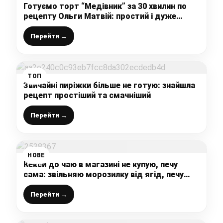
Готуємо торт “Медівник” за 30 хвилин по
рецепту Ольги Матвій: простий і дуже
смачний рецепт, без зайвих проблем
Перейти →
ТОП
Звичайні пиріжки більше не готую: знайшла
рецепт простіший та смачніший
Перейти →
НОВЕ
Кекси до чаю в магазині не купую, печу
сама: звільняю морозилку від ягід, печу
домашню випічка з найпростіших
продуктів, все змішую – і в духовку
Перейти →