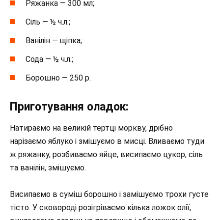
Ряжанка — 300 мл;
Сіль — ½ ч.л.;
Ванілін — щіпка;
Сода — ½ ч.л.;
Борошно — 250 р.
Приготування оладок:
Натираємо на великій тертці моркву, дрібно
нарізаємо яблуко і змішуємо в мисці. Вливаємо туди
ж ряжанку, розбиваємо яйце, висипаємо цукор, сіль
та ванілін, змішуємо.
Висипаємо в суміш борошно і замішуємо трохи густе
тісто. У сковороді розігріваємо кілька ложок олії,