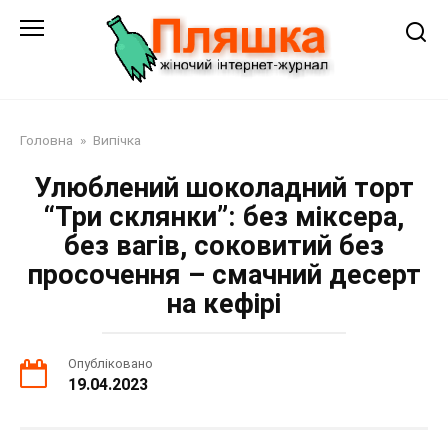
Перейти
до
змісту
Головна
»
Випічка
Улюблений шоколадний торт
“Три склянки”: без міксера,
без вагів, соковитий без
просочення – смачний десерт
на кефірі
Опубліковано
19.04.2023