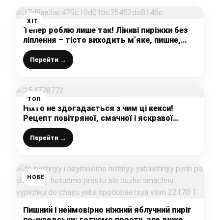
ХІТ
Тепер роблю лише так! Ліниві пиріжки без
ліплення – тісто виходить м’яке, пишне,
пористе
Перейти →
ТОП
Ніхто не здогадається з чим ці кекси!
Рецепт повітряної, смачної і яскравої
випічки із гарбуза! Гарбузові кекси
Перейти →
НОВЕ
Пишний і неймовірно ніжний яблучний пиріг
по-шведськи: готуємо просту, але дуже