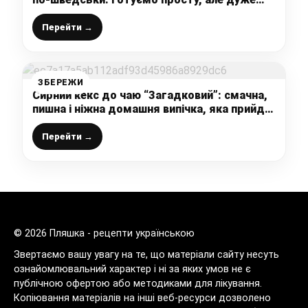
смачну випічку до чаю, яка сподобається
всім
Перейти →
ЗБЕРЕЖИ
Сирний кекс до чаю “Загадковий”: смачна,
пишна і ніжна домашня випічка, яка прийде
до смаку навіть тим, хто сир не любить
Перейти →
© 2026 Пляшка - рецепти українською
Звертаємо вашу увагу на те, що матеріали сайту несуть
ознайомлювальний характер і ні за яких умов не є
публічною офертою або методиками для лікування.
Копіювання матеріалів на інші веб-ресурси дозволено