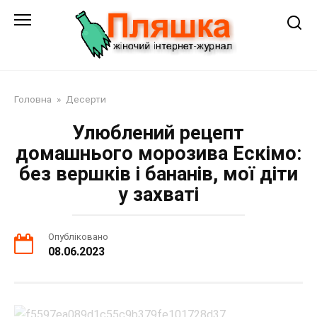
Перейти
до
змісту
Головна
»
Десерти
Улюблений рецепт
домашнього морозива Ескімо:
без вершків і бананів, мої діти
у захваті
Опубліковано
08.06.2023