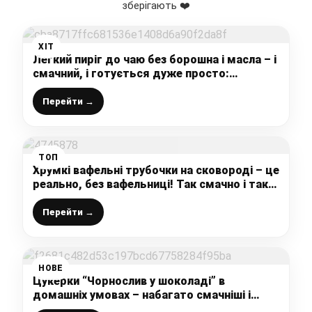
зберігають ❤️
ХІТ
Легкий пиріг до чаю без борошна і масла – і
смачний, і готується дуже просто:
настільки пишної випічки я ще не пробувала
Перейти →
ТОП
Хрумкі вафельні трубочки на сковороді – це
реально, без вафельниці! Так смачно і так
просто
Перейти →
НОВЕ
Цукерки “Чорнослив у шоколаді” в
домашніх умовах – набагато смачніші і
корисніші за магазинні