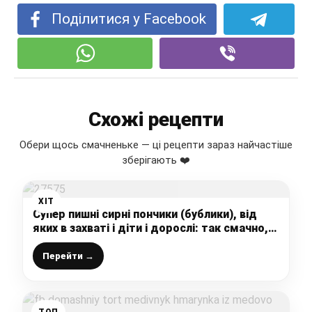
Поділитися у Facebook
Схожі рецепти
Обери щось смачненьке — ці рецепти зараз найчастіше
зберігають ❤️
ХІТ
Супер пишні сирні пончики (бублики), від
яких в захваті і діти і дорослі: так смачно,
що не встигаю готувати
Перейти →
ТОП