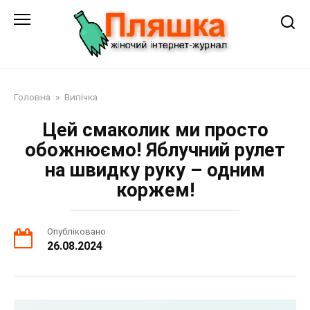
Перейти
до
змісту
Головна
»
Випічка
Цей смаколик ми просто
обожнюємо! Яблучний рулет
на швидку руку – одним
коржем!
Опубліковано
26.08.2024