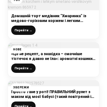
Домашній торт медівник “Хмаринка” із
медово-горіховим коржем і легким
сметано-вершковим кремом
Перейти →
НОВЕ
«Це не рецепт, а знахідка – смачніше
тістечок я давно не їла»: ароматні кошики з
простих інгредієнтів, готую буквально за 10
хвилин
Перейти →
ЗБЕРЕЖИ
Просто тане у роті! ПРАВИЛЬНИЙ рулет з
маком від моєї бабусі (такий повітряний і
найсмачніший)
Перейти →