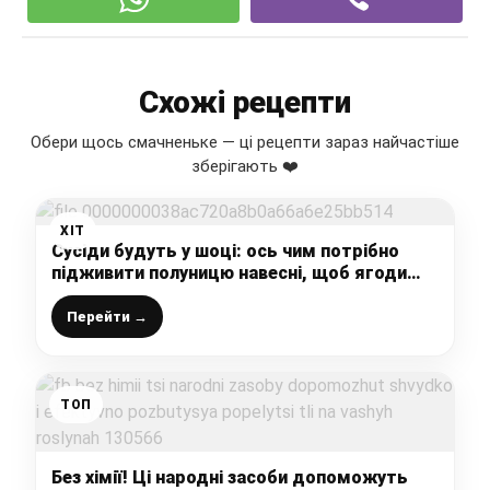
Схожі рецепти
Обери щось смачненьке — ці рецепти зараз найчастіше
зберігають ❤️
ХІТ
Сусіди будуть у шоці: ось чим потрібно
підживити полуницю навесні, щоб ягоди
були як кулак і радували урожаєм!
Перейти →
ТОП
Без хімії! Ці народні засоби допоможуть