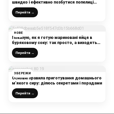
швидко і ефективно позбутися попелиці
(тлі) на ваших рослинах!
Перейти →
НОВЕ
Показую, як я готую мариновані яйця в
буряковому соку: так просто, а виходять
дуже смачними і красивими, рекомендую
спробувати
Перейти →
ЗБЕРЕЖИ
Основні правила приготування домашнього
м’якого сиру: ділюсь секретами і порадами
Перейти →