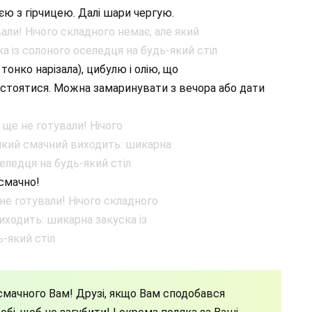
єю з гірчицею. Далі шари чергую.
тонко нарізала), цибулю і олію, що
тоятися. Можна замаринувати з вечора або дати
смачно!
мачного Вам! Друзі, якщо Вам сподобався