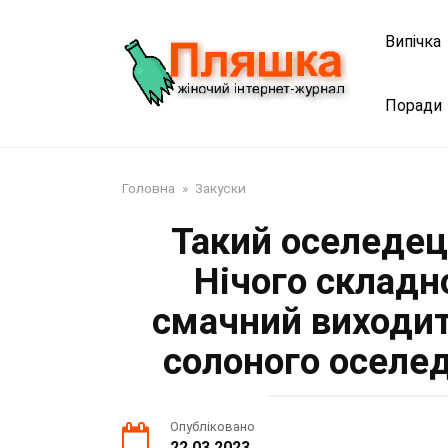
Перейти
до
Випічка
змісту
Поради
Головна
»
Закуски
Такий оселедец
Нічого складн
смачний виходит
солоного оселед
Опубліковано
22.03.2023