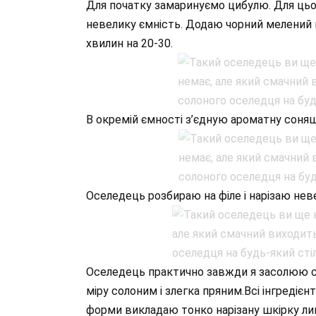
Для початку замаринуємо цибулю. Для цьо
невелику ємність. Додаю чорний мелений п
хвилин на 20-30.
В окремій ємності з’єдную ароматну соня
Оселедець розбираю на філе і нарізаю не
Оселедець практично завжди я засолюю са
міру солоним і злегка пряним.Всі інгредіє
форми викладаю тонко нарізану шкірку лим