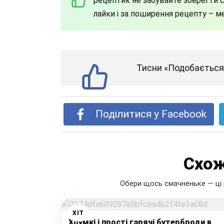
рецептик не забувайте зберегти со
лайки і за поширення рецепту – м
Тисни «Подобається»
Поділитися у Facebook
Схож
Обери щось смачненьке — ці 
ХІТ
Хрумкі і прості гарячі бутерброди в