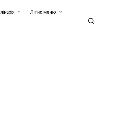
лінарія
Літнє меню