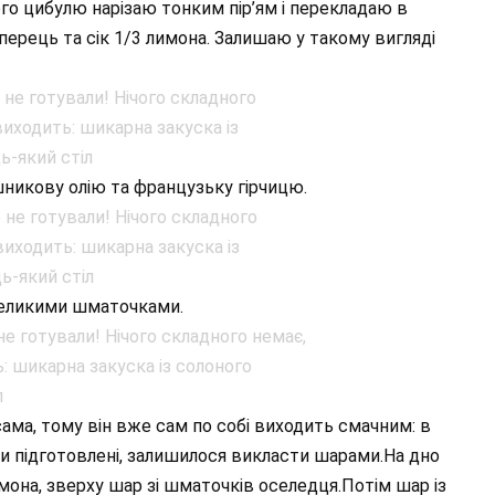
го цибулю нарізаю тонким пір’ям і перекладаю в
ерець та сік 1/3 лимона. Залишаю у такому вигляді
шникову олію та французьку гірчицю.
великими шматочками.
ма, тому він вже сам по собі виходить смачним: в
нти підготовлені, залишилося викласти шарами.На дно
она, зверху шар зі шматочків оселедця.Потім шар із