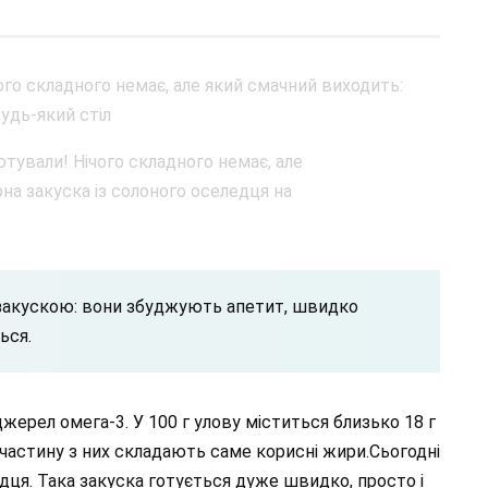
 закускою: вони збуджують апетит, швидко
ься.
жерел омега-3. У 100 г улову міститься близько 18 г
у частину з них складають саме корисні жири.Сьогодні
дця. Така закуска готується дуже швидко, просто і