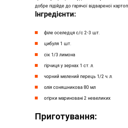
добре підійде до гарячої відвареної картопл
Інгредієнти:
філе оселедця с/с 2-3 шт.
цибуля 1 шт.
сік 1/3 лимона
гірчиця у зернах 1 ст. л.
чорний мелений перець 1/2 ч. л.
олія соняшникова 80 мл
огірки мариновані 2 невеликих
Приготування: