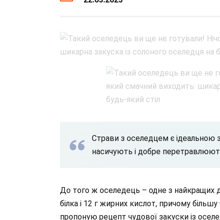
Страви з оселедцем є ідеальною
насичують і добре перетравлюют
До того ж оселедець – одне з найкращих д
білка і 12 г жирних кислот, причому більш
пропоную рецепт чудової закуски із оселе