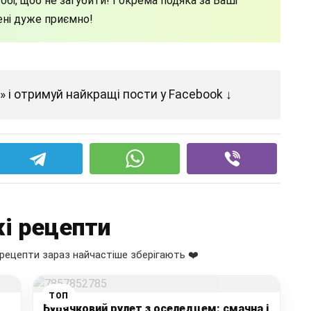
бі, щоб не загубити! І окрема подяка за Ваші
ені дуже приємно!
 і отримуй найкращі пости у Facebook ↓
і рецепти
рецепти зараз найчастіше зберігають ❤️
ТОП
Бурячковий рулет з оселедцем: смачна і