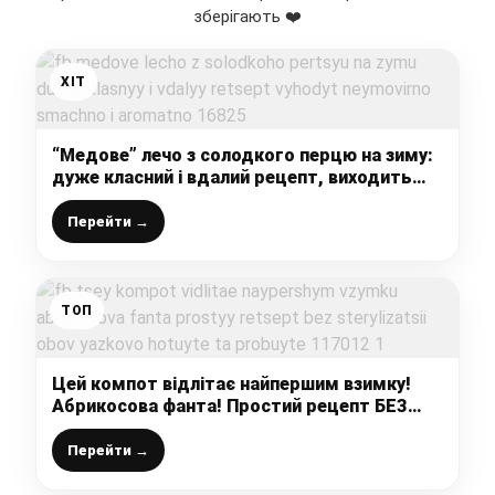
зберігають ❤️
ХІТ
“Медове” лечо з солодкого перцю на зиму:
дуже класний і вдалий рецепт, виходить
неймовірно смачно і ароматно
Перейти →
ТОП
Цей компот відлітає найпершим взимку!
Абрикосова фанта! Простий рецепт БЕЗ
стерилізації! Обов’язково готуйте та
пробуйте
Перейти →