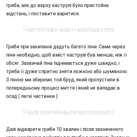
гриби, але до верху каструлі було пристойна
відстань, і поставити варитися.
Гриби при закипанні дадуть багато піни. Саме через
піни необхідно, щоб вміст каструлі був менше, ніж її
обсяг. Зазвичай піна піднімається дуже швидко, і
треба її дуже спритно зняти ложкою або шумівкою.
З піною ми зберемо той бруд, який пропустили в
попередньому процесі миття і який не випадає в
осад ( легкі частинки ).
Далі відварити гриби 10 хвилин і після зазначеного