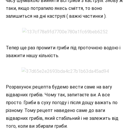
часу шумівкою вийняти всі гриби з каструлі. Знову ж
таки, якщо потрапило якесь сміття, то воно
залишиться на дні каструлі ( важкі частинки ).
Тепер ще раз промити гриби під проточною водою і
зважити нашу кількість.
Розрахунок рецепта будемо вести саме на вагу
відварних грибів. Чому так, запитаєте ви. А все
просто. Гриби в суху погоду і після дощу важать по
різному. Тому рецепт наведено саме до ваги
відварних грибів, який стабільний і не залежить від
того, коли ви збирали гриби.