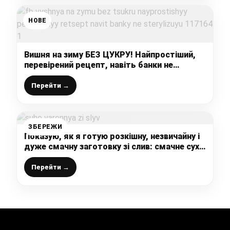
НОВЕ
Вишня на зиму БЕЗ ЦУКРУ! Найпростіший,
перевірений рецепт, навіть банки не
стерилізую
Перейти →
ЗБЕРЕЖИ
Показую, як я готую розкішну, незвичайну і
дуже смачну заготовку зі слив: смачне сухе
варення, як мармелад від якого всі у
захваті
Перейти →