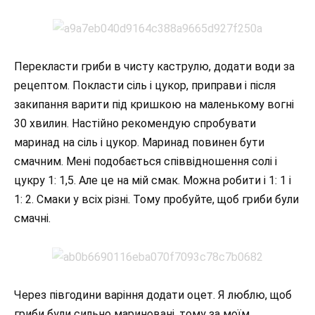
Перекласти гриби в чисту каструлю, додати води за
рецептом. Покласти сіль і цукор, приправи і після
закипання варити під кришкою на маленькому вогні
30 хвилин. Настійно рекомендую спробувати
маринад на сіль і цукор. Маринад повинен бути
смачним. Мені подобається співвідношення солі і
цукру 1: 1,5. Але це на мій смак. Можна робити і 1: 1 і
1: 2. Смаки у всіх різні. Тому пробуйте, щоб гриби були
смачні.
Через півгодини варіння додати оцет. Я люблю, щоб
гриби були сильно мариновані, тому за моїм