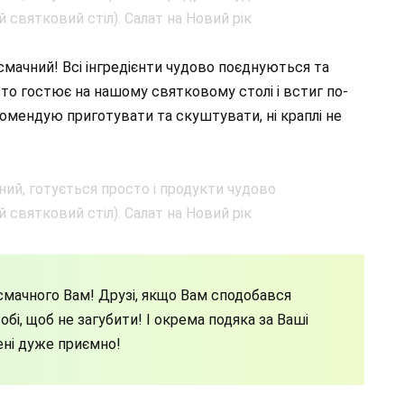
мачний! Всі інгредієнти чудово поєднуються та
то гостює на нашому святковому столі і встиг по-
омендую приготувати та скуштувати, ні краплі не
мачного Вам! Друзі, якщо Вам сподобався
бі, щоб не загубити! І окрема подяка за Ваші
ені дуже приємно!