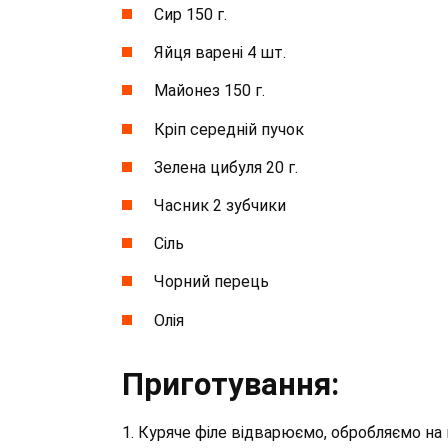
Сир 150 г.
Яйця варені 4 шт.
Майонез 150 г.
Кріп середній пучок
Зелена цибуля 20 г.
Часник 2 зубчики
Сіль
Чорний перець
Олія
Приготування:
1. Куряче філе відварюємо, обробляємо на