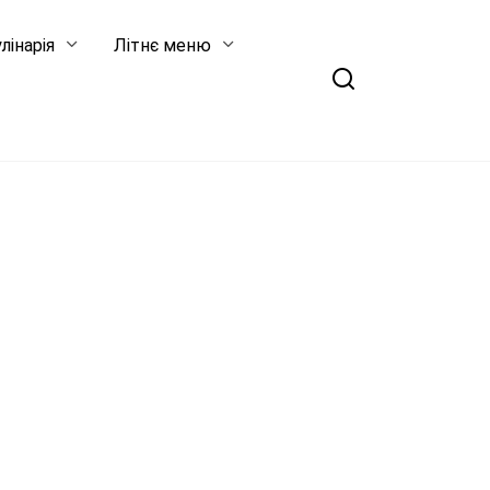
лінарія
Літнє меню