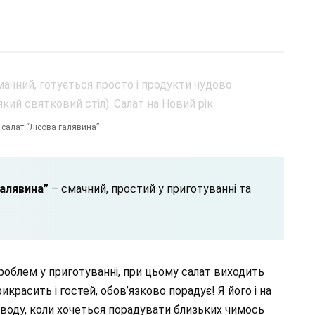
салат “Лісова галявина”
галявина”
– смачний, простий у приготуванні та
проблем у приготуванні, при цьому салат виходить
икрасить і гостей, обов’язково порадує! Я його і на
риводу, коли хочеться порадувати близьких чимось