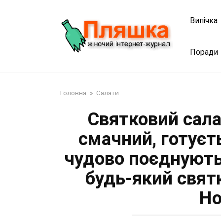
Перейти
до
Випічка
змісту
Поради
Головна
»
Салати
Святковий сала
смачний, готуєт
чудово поєднують
будь-який святк
Но