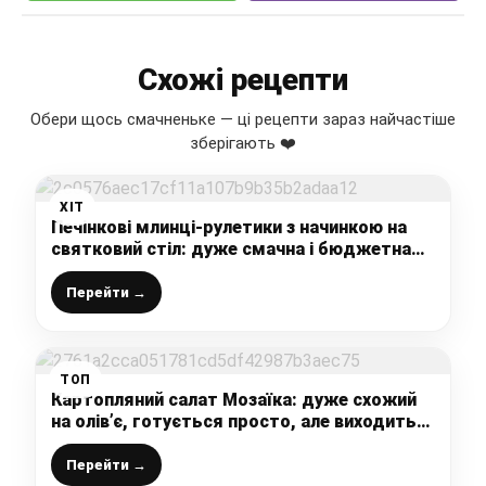
Схожі рецепти
Обери щось смачненьке — ці рецепти зараз найчастіше
зберігають ❤️
ХІТ
Печінкові млинці-рулетики з начинкою на
святковий стіл: дуже смачна і бюджетна
закуска, виглядає красиво і з’їдається
першою
Перейти →
ТОП
Картопляний салат Мозаїка: дуже схожий
на олів’є, готується просто, але виходить
смачно і ситно
Перейти →