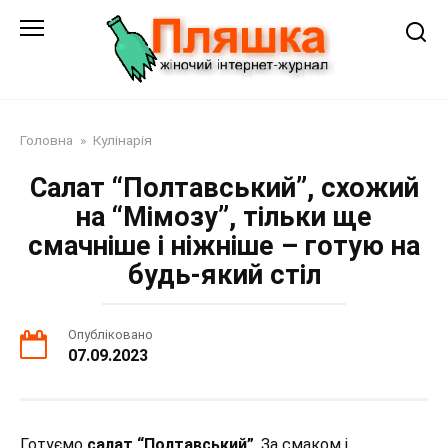
Перейти
до
змісту
Головна
»
Кулінарія
Салат “Полтавський”, схожий
на “Мімозу”, тільки ще
смачніше і ніжніше – готую на
будь-який стіл
Опубліковано
07.09.2023
Готуємо
салат “Полтавський”
. За смаком і