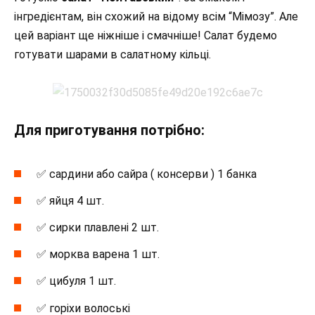
інгредієнтам, він схожий на відому всім “Мімозу”. Але
цей варіант ще ніжніше і смачніше! Салат будемо
готувати шарами в салатному кільці.
Для приготування потрібно:
✅ сардини або сайра ( консерви ) 1 банка
✅ яйця 4 шт.
✅ сирки плавлені 2 шт.
✅ морква варена 1 шт.
✅ цибуля 1 шт.
✅ горіхи волоські