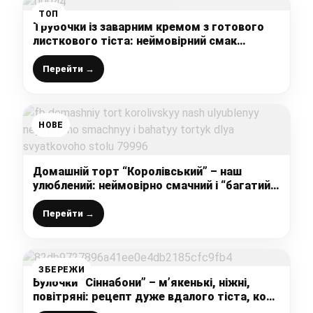
ТОП
Трубочки із заварним кремом з готового
листкового тіста: неймовірний смак
дитинства, який знають всі
Перейти →
НОВЕ
Домашній торт “Королівський” – наш
улюблений: неймовірно смачний і “багатий”
тортик для святкового столу
Перейти →
ЗБЕРЕЖИ
Булочки “Сіннабони” – м’якенькі, ніжні,
повітряні: рецепт дуже вдалого тіста, коли
хочеться булочок, то готую цю смакоту