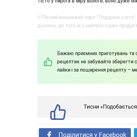
Тісто у пирога в міру вологе, воно дуже ні
Бажаю приємних приготувань та с
рецептик не забувайте зберегти со
лайки і за поширення рецепту – м
Тисни «Подобається»
Поділитися у Facebook