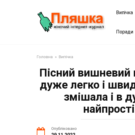
Перейти
до
Випічка
змісту
Поради
Головна
»
Випічка
Пісний вишневий п
дуже легко і швид
змішала і в д
найпрост
Опубліковано
29.11.2022