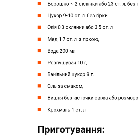
Борошно ~ 2 склянки або 23 ст. л. без г
Цукор 9-10 ст. л. без гірки
Олія 0.3 склянки або 3.5 ст. л.
Мед 1.7 ст. л. з гіркою,
Вода 200 мл
Розпушувач 10 г,
Ванільний цукор 8 г,
Сіль за смаком,
Вишня без кісточки свіжа або розморо
Крохмаль 1 ст. л.
Приготування: