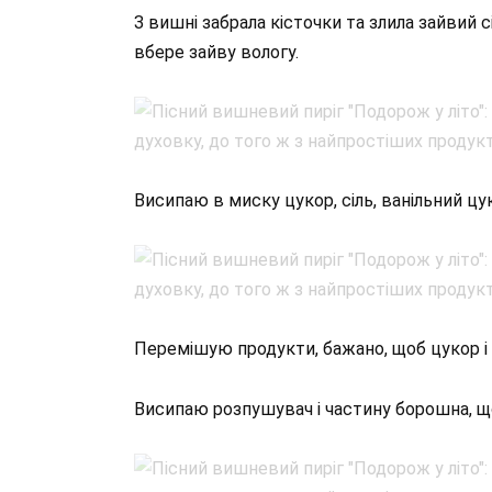
З вишні забрала кісточки та злила зайвий 
вбере зайву вологу.
Висипаю в миску цукор, сіль, ванільний цу
Перемішую продукти, бажано, щоб цукор і
Висипаю розпушувач і частину борошна, щ