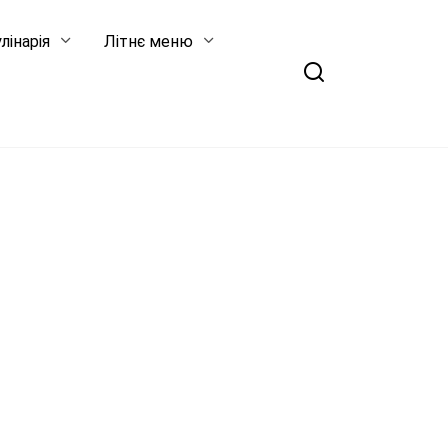
лінарія
Літнє меню