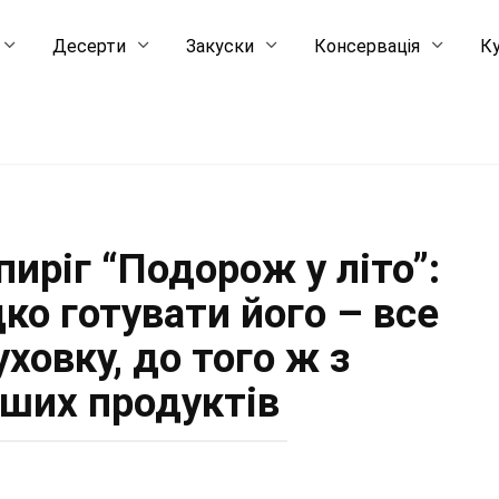
Десерти
Закуски
Консервація
Ку
иріг “Подорож у літо”:
ко готувати його – все
уховку, до того ж з
іших продуктів