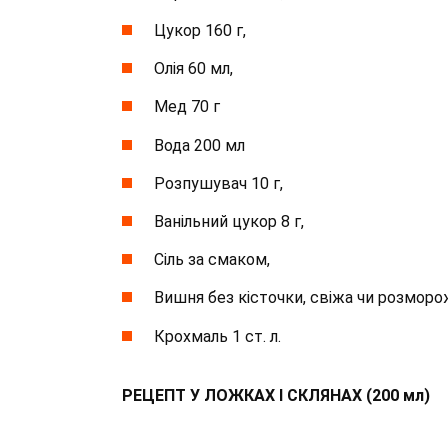
Цукор 160 г,
Олія 60 мл,
Мед 70 г
Вода 200 мл
Розпушувач 10 г,
Ванільний цукор 8 г,
Сіль за смаком,
Вишня без кісточки, свіжа чи розморож
Крохмаль 1 ст. л.
РЕЦЕПТ У ЛОЖКАХ І СКЛЯНАХ (200 мл)