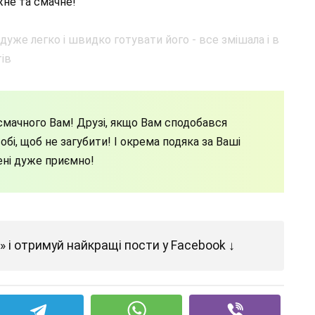
жне та смачне!
мачного Вам! Друзі, якщо Вам сподобався
бі, щоб не загубити! І окрема подяка за Ваші
ені дуже приємно!
 і отримуй найкращі пости у Facebook ↓