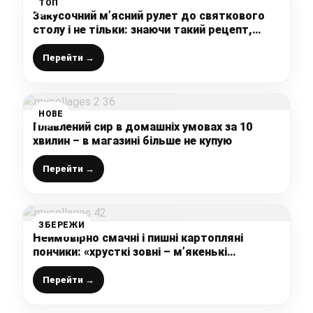
ТОП
Закусочний м’ясний рулет до святкового
столу і не тільки: знаючи такий рецепт,
ковбасу більше не купуватимете
Перейти →
НОВЕ
Плавлений сир в домашніх умовах за 10
хвилин – в магазині більше не купую
Перейти →
ЗБЕРЕЖИ
Неймовірно смачні і пишні картопляні
пончики: «хрусткі зовні – м’якенькі
всередині»
Перейти →