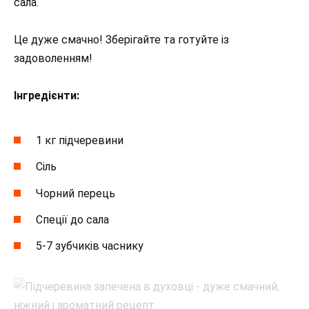
сала.
Це дуже смачно! Зберігайте та готуйте із
задоволенням!
⠀
Інгредієнти:
1 кг підчеревини
Сіль
Чорний перець
Спеції до сала
5-7 зубчиків часнику