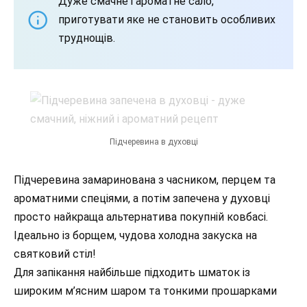
Дуже смачне і ароматне сало,
приготувати яке не становить особливих
труднощів.
Підчеревина в духовці
Підчеревина замаринована з часником, перцем та
ароматними спеціями, а потім запечена у духовці
просто найкраща альтернатива покупній ковбасі.
Ідеально із борщем, чудова холодна закуска на
святковий стіл!
Для запікання найбільше підходить шматок із
широким м’ясним шаром та тонкими прошарками