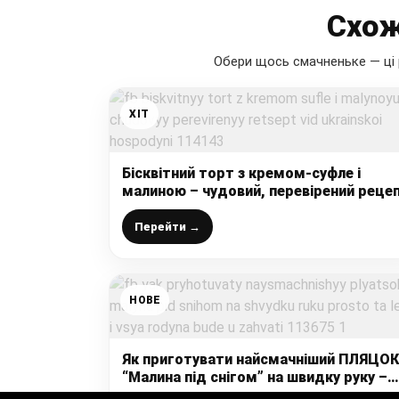
Схож
Обери щось смачненьке — ці 
ХІТ
Бісквітний торт з кремом-суфле і
малиною – чудовий, перевірений реце
від української господині
Перейти →
НОВЕ
Як приготувати найсмачніший ПЛЯЦОК
“Малина під снігом” на швидку руку –
просто та легко, і вся родина буде у