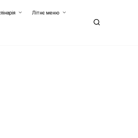
лінарія
Літнє меню