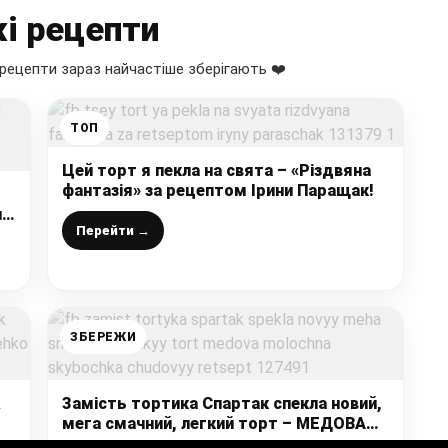
і рецепти
рецепти зараз найчастіше зберігають ❤️
ТОП
Цей торт я пекла на свята – «Різдвяна
фантазія» за рецептом Ірини Паращак!
пт
Перейти →
ЗБЕРЕЖИ
Замість тортика Спартак спекла новий,
мега смачний, легкий торт – МЕДОВА
МОЛОЧНА СКИБОЧКА! Чудовий рецепт!