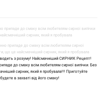
о зводить з розуму! Найсмачніший СИРНИК Рецепт!
припаде до смаку всім любителям сирної випічки. Без
чніший сирник, який я пробувала!!! Приготуйте
удете в захваті від його смаку!