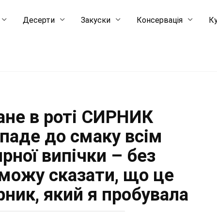
Десерти
Закуски
Консервація
Ку
ане в роті СИРНИК
паде до смаку всім
рної випічки – без
можу сказати, що це
ник, який я пробувала