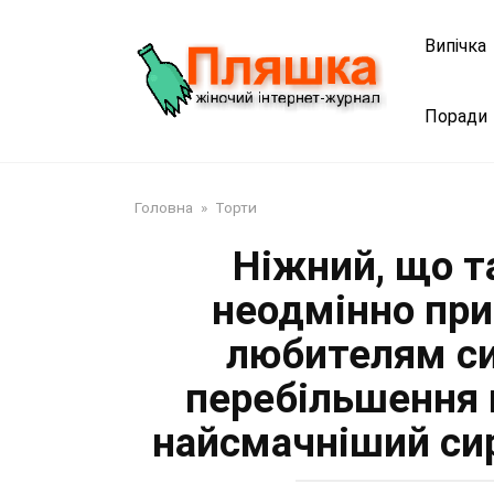
Перейти
до
Випічка
змісту
Поради
Головна
»
Торти
Ніжний, що т
неодмінно при
любителям си
перебільшення 
найсмачніший сир