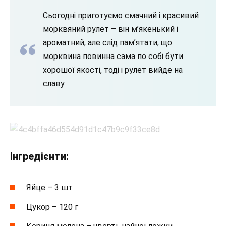
Сьогодні приготуємо смачний і красивий
морквяний рулет – він м’якенький і
ароматний, але слід пам’ятати, що
морквина повинна сама по собі бути
хорошої якості, тоді і рулет вийде на
славу.
Інгредієнти:
Яйце – 3 шт
Цукор – 120 г