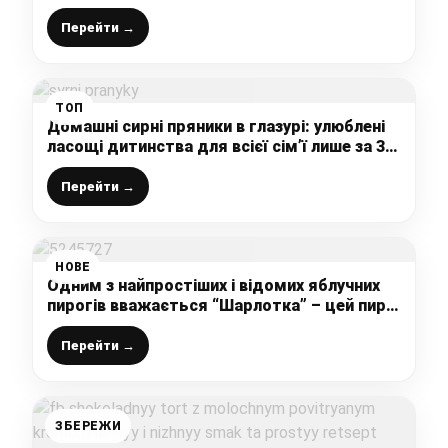
простий і вдалий рецепт завжди стане в
нагоді
Перейти →
ТОП
Домашні сирні пряники в глазурі: улюблені
ласощі дитинства для всієї сім’ї лише за 30
хвилин вашого часу
Перейти →
НОВЕ
Одним з найпростіших і відомих яблучних
пирогів вважається “Шарлотка” – цей пиріг
готується швидко, просто і завжди
виходить смачним
Перейти →
ЗБЕРЕЖИ