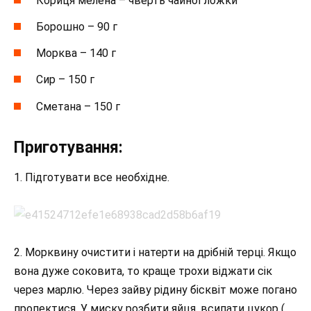
Кориця мелена – чверть чайної ложки
Борошно – 90 г
Морква – 140 г
Сир – 150 г
Сметана – 150 г
Приготування:
1. Підготувати все необхідне.
2. Морквину очистити і натерти на дрібній терці. Якщо
вона дуже соковита, то краще трохи віджати сік
через марлю. Через зайву рідину бісквіт може погано
пропектися. У миску розбити яйця, всипати цукор (