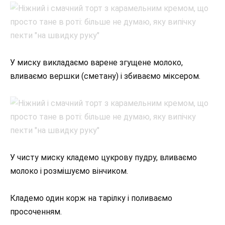
У миску викладаємо варене згущене молоко,
вливаємо вершки (сметану) і збиваємо міксером.
У чисту миску кладемо цукрову пудру, вливаємо
молоко і розмішуємо вінчиком.
Кладемо один корж на тарілку і поливаємо
просоченням.