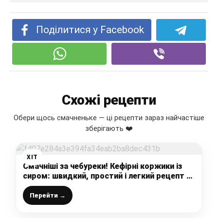
Поділитися у Facebook
Схожі рецепти
Обери щось смачненьке — ці рецепти зараз найчастіше
зберігають ❤️
ХІТ
Смачніші за чебуреки! Кефірні коржики із
сиром: швидкий, простий і легкий рецепт на
перекус чи на сніданок
Перейти →