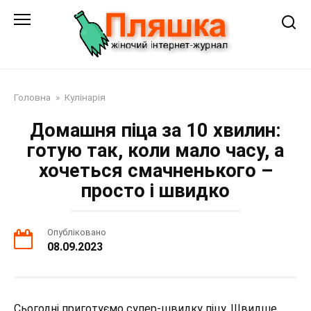
Перейти
до
змісту
Головна
»
Кулінарія
Домашня піца за 10 хвилин:
готую так, коли мало часу, а
хочеться смачненького –
просто і швидко
Опубліковано
08.09.2023
Сьогодні приготуємо супер-швидку піцу. Швидше