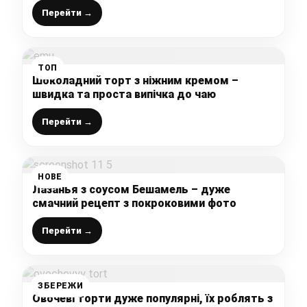
між собою
Перейти →
ТОП
Шоколадний торт з ніжним кремом –
швидка та проста випічка до чаю
Перейти →
НОВЕ
Лазанья з соусом Бешамель – дуже
смачний рецепт з покроковими фото
Перейти →
ЗБЕРЕЖИ
Овочеві торти дуже популярні, їх роблять з