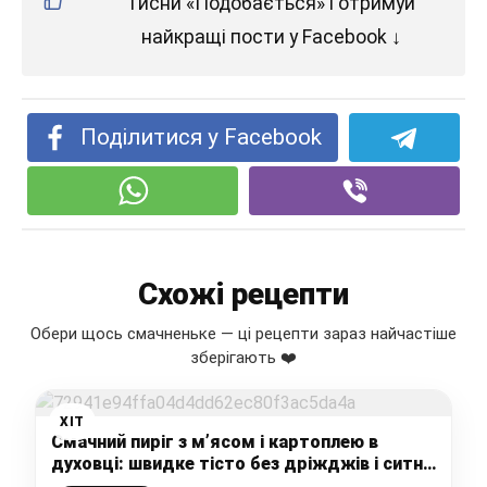
Тисни «Подобається» і отримуй
найкращі пости у Facebook ↓
Поділитися у Facebook
Схожі рецепти
Обери щось смачненьке — ці рецепти зараз найчастіше
зберігають ❤️
ХІТ
Смачний пиріг з м’ясом і картоплею в
духовці: швидке тісто без дріжджів і ситна
соковита начинка ідеально поєднуються