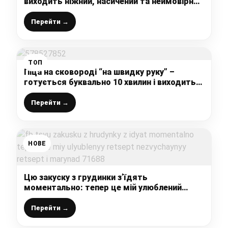
виходить ніжний, насичений та неймовірно
смачний, наш сімейний рецепт, готую дуже
часто – смачніше цього не їла
Перейти →
ТОП
Піца на сковороді “на швидку руку” –
готується буквально 10 хвилин і виходить
дуже смачною
Перейти →
НОВЕ
Цю закуску з грудинки з’їдять
моментально: тепер це мій улюблений
рецепт, незвичайний рецепт і маринад
Перейти →