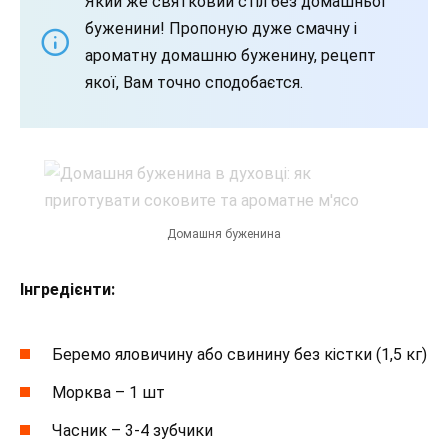
Який же святковий стіл без домашньої
буженини! Пропоную дуже смачну і
ароматну домашню буженину, рецепт
якої, Вам точно сподобаєтся.
Домашня буженина
Інгредієнти:
Беремо яловичину або свинину без кістки (1,5 кг)
Морква – 1 шт
Часник – 3-4 зубчики