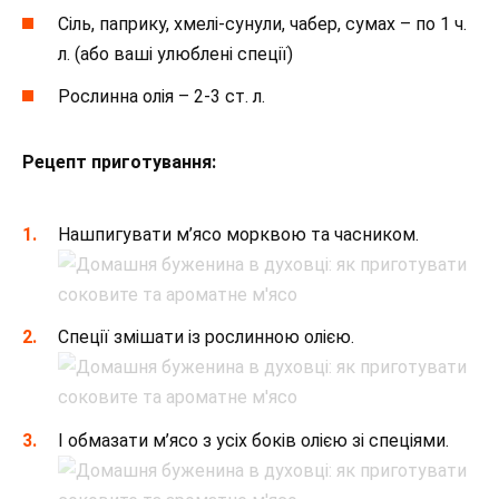
Сіль, паприку, хмелі-сунули, чабер, сумах – по 1 ч.
л. (або ваші улюблені спеції)
Рослинна олія – 2-3 ст. л.
Рецепт приготування:
Нашпигувати м’ясо морквою та часником.
Спеції змішати із рослинною олією.
І обмазати м’ясо з усіх боків олією зі спеціями.