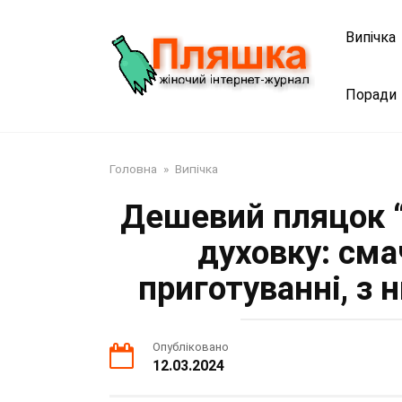
Перейти
до
Випічка
змісту
Поради
Головна
»
Випічка
Дешевий пляцок “Г
духовку: сма
приготуванні, з
Опубліковано
12.03.2024