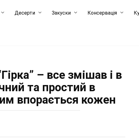
Десерти
Закуски
Консервація
Ку
ірка” – все змішав і в
чний та простий в
 ним впорається кожен