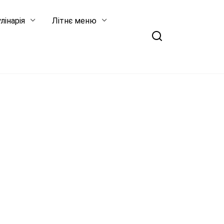
лінарія
Літнє меню