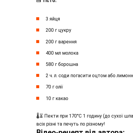
🍰
Тісто:
3 яйця
200 г цукру
200 г варення
400 мл молока
580 г борошна
2 ч. л. соди погасити оцтом або лимо
70 г олії
10 г какао
🌡⏳ Пекти при 170°C 1 годину (до сухої шп
всіх різні та печуть по різному!
Відео-рецепт від автора: