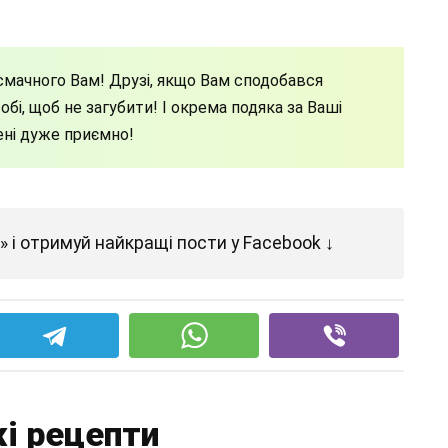
мачного Вам! Друзі, якщо Вам сподобався
бі, щоб не загубити! І окрема подяка за Ваші
ені дуже приємно!
 і отримуй найкращі пости у Facebook ↓
і рецепти