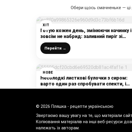
Обери щось смачненьке — ці 
ХІТ
Готую кожен день, змінюючи начинку і
зовсім не набрид: заливний пиріг зі
смачною начинкою, швидко і бюджет
Перейти →
НОВЕ
Несолодкі листкові булочки з сиром:
варто один раз спробувати спекти, і
рецепт назавжди залишиться з Вами –
ну дуже смачні
Перейти →
© 2026 Пляшка - рецепти українською
Звертаємо вашу увагу на те, що матеріали сай
Копіювання матеріалів на інші веб-ресурси доз
належать їх авторам.