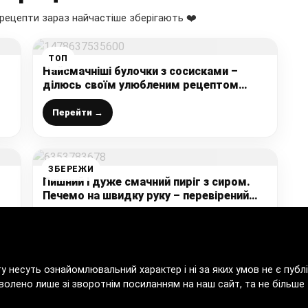
рецепти зараз найчастіше зберігають ❤️
ТОП
Найсмачніші булочки з сосисками –
ділюсь своїм улюбленим рецептом
но
приготування в домашніх умовах
Перейти →
ЗБЕРЕЖИ
Пишний і дуже смачний пиріг з сиром.
Печемо на швидку руку – перевірений
рецепт від моєї матусі
Перейти →
ту несуть ознайомлювальний характер і ні за яких умов не є пу
волено лише зі зворотнім посиланням на наш сайт, та не більше т