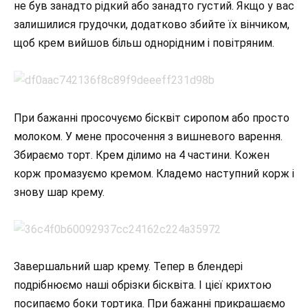
не був занадто рідкий або занадто густий. Якщо у вас
залишилися грудочки, додатково збийте їх вінчиком,
щоб крем вийшов більш однорідним і повітряним.
При бажанні просочуємо бісквіт сиропом або просто
молоком. У мене просочення з вишневого варення.
Збираємо торт. Крем ділимо на 4 частини. Кожен
корж промазуємо кремом. Кладемо наступний корж і
знову шар крему.
Завершальний шар крему. Тепер в блендері
подрібнюємо наші обрізки бісквіта. І цієї крихтою
посипаємо боки тортика. При бажанні прикрашаємо