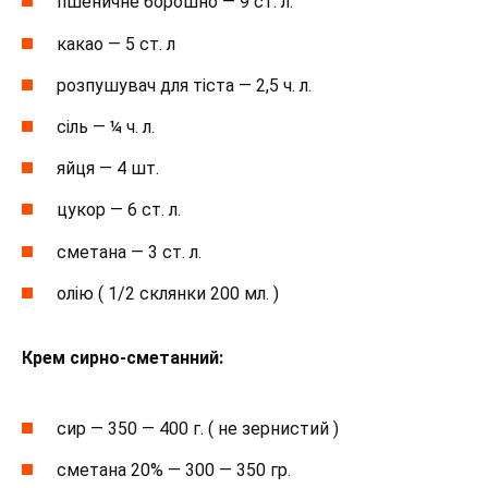
пшеничне борошно — 9 ст. л.
какао — 5 ст. л
розпушувач для тіста — 2,5 ч. л.
сіль — ¼ ч. л.
яйця — 4 шт.
цукор — 6 ст. л.
сметана — 3 ст. л.
олію ( 1/2 склянки 200 мл. )
Крем сирно-сметанний:
сир — 350 — 400 г. ( не зернистий )
сметана 20% — 300 — 350 гр.