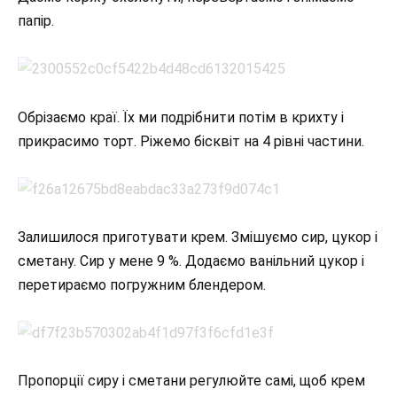
папір.
Обрізаємо краї. Їх ми подрібнити потім в крихту і
прикрасимо торт. Ріжемо бісквіт на 4 рівні частини.
Залишилося приготувати крем. Змішуємо сир, цукор і
сметану. Сир у мене 9 %. Додаємо ванільний цукор і
перетираємо погружним блендером.
Пропорції сиру і сметани регулюйте самі, щоб крем