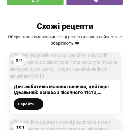
Схожі рецепти
Обери щось смачненьке — ці рецепти зараз найчастіше
зберігають ❤️
ХІТ
Для любителів макової випічки, цей пиріг
ідеальний: основа з пісочного тіста,
соковита макова начинка з яблуками і
полито все шоколадним ганашем
Перейти →
ТОП