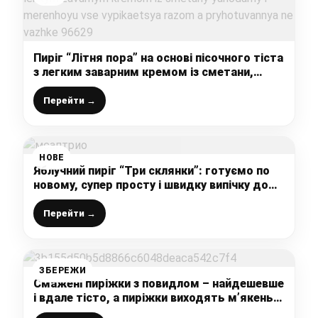
Пиріг “Літня пора” на основі пісочного тіста
з легким заварним кремом із сметани,
ягодами і меренгою – все випікається
разом, а приготування не важке
Перейти →
НОВЕ
Яблучний пиріг “Три склянки”: готуємо по
новому, супер просту і швидку випічку до
чаю, без тіста, без яєць і без сметани,
швидше за цей рецепт не знаю
Перейти →
ЗБЕРЕЖИ
Смажені пиріжки з повидлом – найдешевше
і вдале тісто, а пиріжки виходять м’якенькі
та повітряні