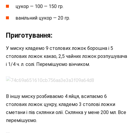
цукор — 100 — 150 гр.
ванільний цукор — 20 гр.
Приготування:
У миску кладемо 9 столових ложок борошна і 5
столових ложок какао, 2,5 чайних ложок розпушувача
і 1/4 ч. л. солі. Перемішуємо вінчиком.
В іншу миску розбиваємо 4 яйця, всипаємо 6
столових ложок цукру, кладемо 3 столові ложки
сметани і пів склянки олії. Склянка у мене 200 мл. Все
перемішуємо.