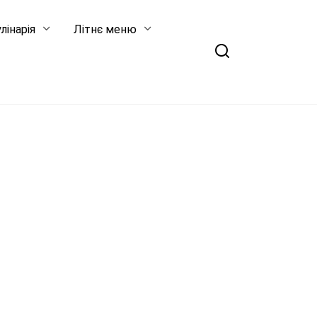
лінарія
Літнє меню