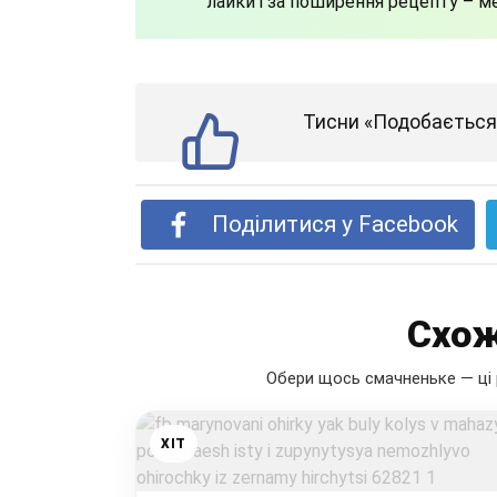
лайки і за поширення рецепту – м
Тисни «Подобається»
Поділитися у Facebook
Схож
Обери щось смачненьке — ці 
ХІТ