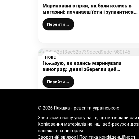
Мариновані огірки, як були колись в
магазині: починаєш їсти і зупинитися
неможливо. Огірочки із зернами гірчиц
Перейти →
НОВЕ
Показую, як колись маринували
виноград: деякі зберегли цей
старовинний рецепт і готують його
навіть на продаж
Перейти →
© 2026 Пляшка - рецепти українською
Звертаємо вашу увагу на те, що матеріали сай
Копіювання матеріалів на інші веб-ресурси доз
належать їх авторам.
Зворотній зв’язок
|
Політика конфіденційності