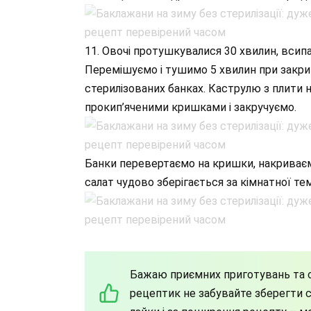
11. Овочі протушкувалися 30 хвилин, всип
Перемішуємо і тушимо 5 хвилин при закри
стерилізованих банках. Каструлю з плити 
прокип’яченими кришками і закручуємо.
Банки перевертаємо на кришки, накриваєм
салат чудово зберігається за кімнатної те
Бажаю приємних приготувань та с
рецептик не забувайте зберегти со