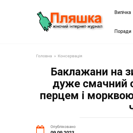
Перейти
до
Випічка
змісту
Поради
Головна
»
Консервація
Баклажани на зи
дуже смачний 
перцем і морквою
Опубліковано
09.09.2023