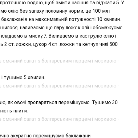
роточною водою, щоб змити насіння та віджати.5. У
 олію без запаху половину норми, це 100 мл і
 баклажанів на максимальній потужності 10 хвилин.
лишилося, наливаємо ще пару ложок олії і обсмажуємо
екладаємо в миску.7. Виливаємо в каструлю олію і
2 ст. ложки, цукор 4 ст. ложки та кетчуп чилі 500
і тушимо 5 хвилин.
ю, як овочі пропаряться перемішуємо. Тушимо 30
ність плити.
дично акуратно перемішуємо баклажани.