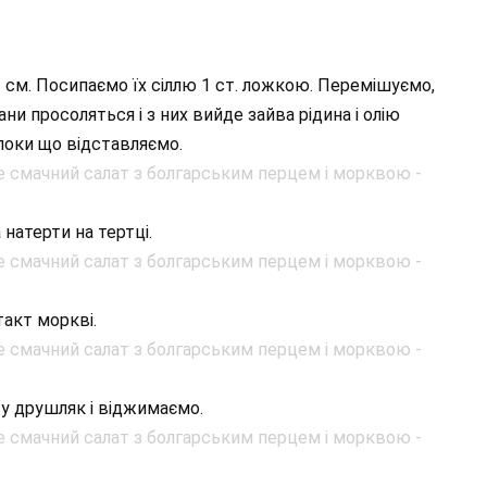
2 см. Посипаємо їх сіллю 1 ст. ложкою. Перемішуємо,
ни просоляться і з них вийде зайва рідина і олію
 поки що відставляємо.
натерти на тертці.
такт моркві.
 у друшляк і віджимаємо.