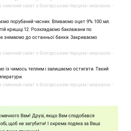
аємо порубаний часник. Вливаємо оцет 9% 100 мл.
тій кришці.12. Розкладаємо баклажани по
не знімаємо до останньої банки. Закриваємо
о їх чимось теплим і залишаємо остигати. Такий
мператури.
мачного Вам! Друзі, якщо Вам сподобався
бі, щоб не загубити! І окрема подяка за Ваші