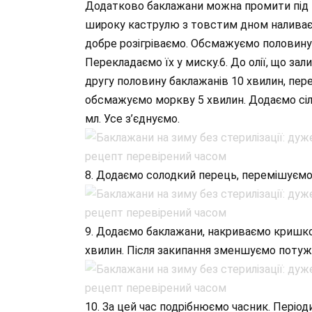
Додатково баклажани можна промити під п
широку каструлю з товстим дном наливаємо
добре розігріваємо. Обсмажуємо половину
Перекладаємо їх у миску.6. До олії, що за
другу половину баклажанів 10 хвилин, пер
обсмажуємо моркву 5 хвилин. Додаємо сіль 
мл. Усе з’єднуємо.
8. Додаємо солодкий перець, перемішуємо 
9. Додаємо баклажани, накриваємо кришко
хвилин. Після закипання зменшуємо потуж
10. За цей час подрібнюємо часник. Періо