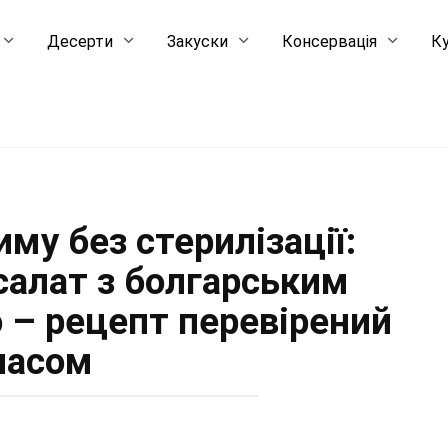
Десерти
Закуски
Консервація
Ку
му без стерилізації:
салат з болгарським
 – рецепт перевірений
часом