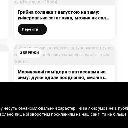
Грибна солянка з капустою на зиму:
і
універсальна заготовка, можна як салат
подавати, чи в супи додавати, а також
як начинка для пиріжків – супер
Перейти →
ЗБЕРЕЖИ
Мариновані помідори з патисонами на
зиму: дуже вдале поєднання, смачні і
овочі і розсіл
Перейти →
ту несуть ознайомлювальний характер і ні за яких умов не є пу
волено лише зі зворотнім посиланням на наш сайт, та не більше т