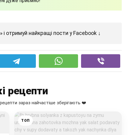
ені дуже приємно!
 і отримуй найкращі пости у Facebook ↓
і рецепти
рецепти зараз найчастіше зберігають ❤️
ТОП